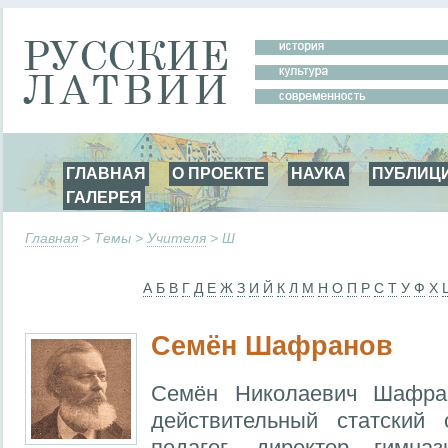
ГЛАВНАЯ
О ПРОЕКТЕ
НАУКА
ПУБЛИЦ
ГАЛЕРЕЯ
Главная
> Темы >
Учителя
> Ш
А
Б
В
Г
Д
Е
Ж
З
И
Й
К
Л
М
Н
О
П
Р
С
Т
У
Ф
Х
Семён Шафранов
Семён Николаевич Шафран
действительный статский 
педагог, директор гимна