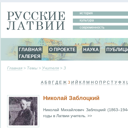
ГЛАВНАЯ
О ПРОЕКТЕ
НАУКА
ПУБЛИЦ
ГАЛЕРЕЯ
Главная
> Темы >
Учителя
> З
А
Б
В
Г
Д
Е
Ж
З
И
Й
К
Л
М
Н
О
П
Р
С
Т
У
Ф
Х
Николай Заблоцкий
Николай Михайлович Заблоцкий (1863–194
годы в Латвии учитель. >>