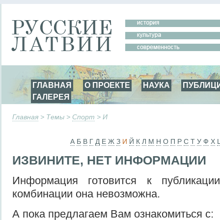
ГЛАВНАЯ
О ПРОЕКТЕ
НАУКА
ПУБЛИЦ
ГАЛЕРЕЯ
Главная
> Темы >
Спорт
> И
А
Б
В
Г
Д
Е
Ж
З
И
Й
К
Л
М
Н
О
П
Р
С
Т
У
Ф
Х
ИЗВИНИТЕ, НЕТ ИНФОРМАЦИИ
Информация готовится к публикаци
комбинации она невозможна.
А пока предлагаем Вам ознакомиться с: