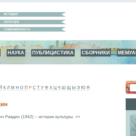
НАУКА
ПУБЛИЦИСТИКА
СБОРНИКИ
МЕМУ
Й
К
Л
М
Н
О
П
Р
С
Т
У
Ф
Х
Ц
Ч
Ш
Щ
Ы
Э
Ю
Я
дин
ч Равдин (1942) – историк культуры. >>