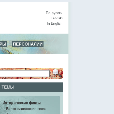
По-русски
Latviski
In English
АРЫ
ПЕРСОНАЛИИ
ТЕМЫ
Исторические факты
Балто-славянские связи