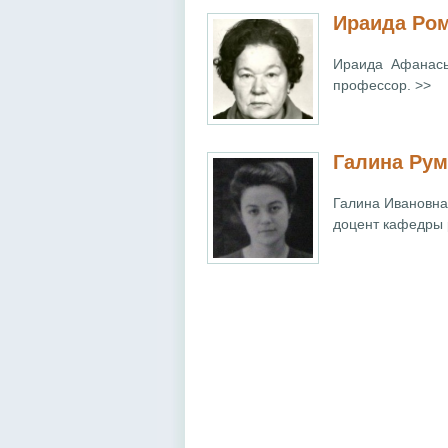
Ираида Ро
Ираида Афанась
профессор. >>
Галина Ру
Галина Ивановна 
доцент кафедры 