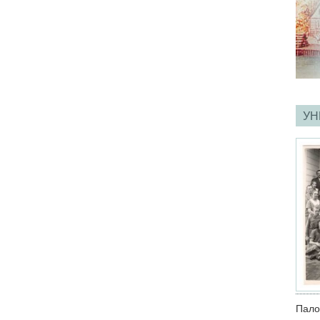
УН
Пало