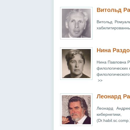
Витольд Ра
Витольд Ромуаль
хабилитированный 
Нина Раздо
Нина Павловна Р
филологических н
филологического
>>
Леонард Ра
Леонард Андрее
кибернетики
(Dr.habil.sc.соmр.