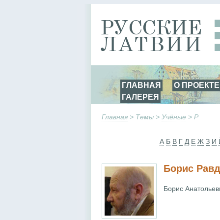
ГЛАВНАЯ
О ПРОЕКТЕ
ГАЛЕРЕЯ
Главная
> Темы >
Учёные
> Р
А
Б
В
Г
Д
Е
Ж
З
И
Борис Рав
Борис Анатольеви