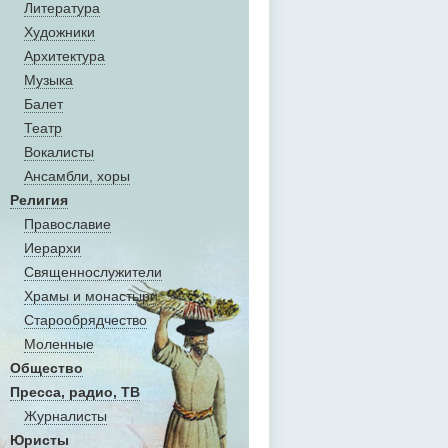
Литература
Художники
Aрхитектура
Музыка
Балет
Театр
Вокалисты
Aнсамбли, хоры
Религия
Православие
Иерархи
Священнослужители
Храмы и монастыри
Старообрядчество
Моленные
Общество
Пресса, радио, ТВ
Журналисты
Юристы