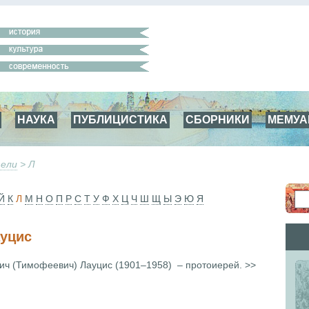
НАУКА
ПУБЛИЦИСТИКА
СБОРНИКИ
МЕМУ
ели
> Л
Й
К
Л
М
Н
О
П
Р
С
Т
У
Ф
Х
Ц
Ч
Ш
Щ
Ы
Э
Ю
Я
уцис
ич (Тимофеевич) Лауцис (1901–1958) – протоиерей. >>