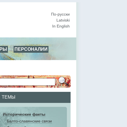
По-русски
Latviski
In English
АРЫ
ПЕРСОНАЛИИ
ТЕМЫ
Исторические факты
Балто-славянские связи