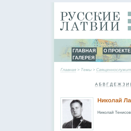
ГЛАВНАЯ
О ПРОЕКТЕ
ГАЛЕРЕЯ
Главная
> Темы >
Священнослужит
А
Б
В
Г
Д
Е
Ж
З
И
Николай Ла
Николай Тенисов