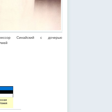
фессор Синайский с дочерью
лией