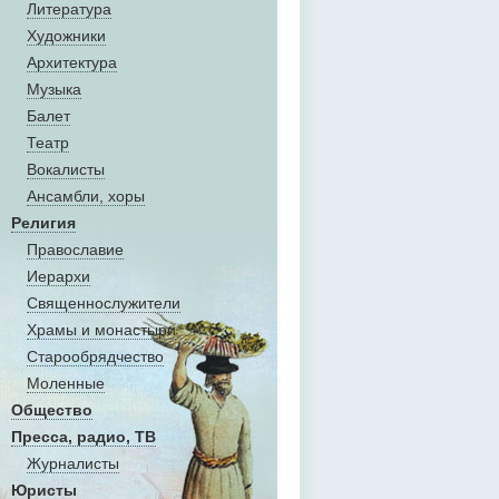
Литература
Художники
Aрхитектура
Музыка
Балет
Театр
Вокалисты
Aнсамбли, хоры
Религия
Православие
Иерархи
Священнослужители
Храмы и монастыри
Старообрядчество
Моленные
Общество
Пресса, радио, ТВ
Журналисты
Юристы