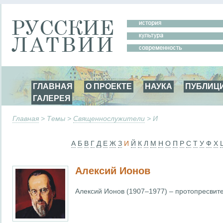
ГЛАВНАЯ
О ПРОЕКТЕ
НАУКА
ПУБЛИЦ
ГАЛЕРЕЯ
Главная
> Темы >
Священнослужители
> И
А
Б
В
Г
Д
Е
Ж
З
И
Й
К
Л
М
Н
О
П
Р
С
Т
У
Ф
Х
Алексий Ионов
Алексий Ионов (1907–1977) – протопресвите