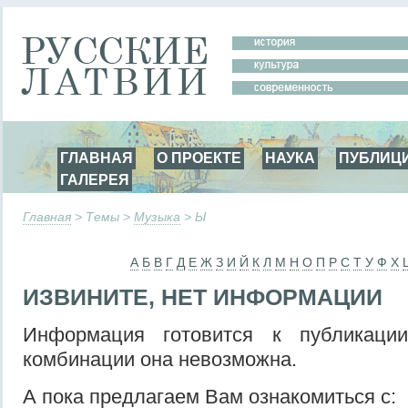
ГЛАВНАЯ
О ПРОЕКТЕ
НАУКА
ПУБЛИЦ
ГАЛЕРЕЯ
Главная
> Темы >
Музыка
> Ы
А
Б
В
Г
Д
Е
Ж
З
И
Й
К
Л
М
Н
О
П
Р
С
Т
У
Ф
Х
ИЗВИНИТЕ, НЕТ ИНФОРМАЦИИ
Информация готовится к публикаци
комбинации она невозможна.
А пока предлагаем Вам ознакомиться с: