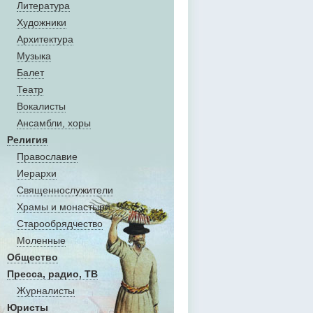
Литература
Художники
Aрхитектура
Музыка
Балет
Театр
Вокалисты
Aнсамбли, хоры
Религия
Православие
Иерархи
Священнослужители
Храмы и монастыри
Старообрядчество
Моленные
Общество
Пресса, радио, ТВ
Журналисты
Юристы