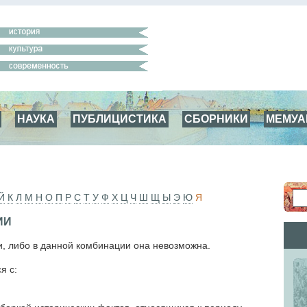
НАУКА
ПУБЛИЦИСТИКА
СБОРНИКИ
МЕМУ
Й
К
Л
М
Н
О
П
Р
С
Т
У
Ф
Х
Ц
Ч
Ш
Щ
Ы
Э
Ю
Я
ИИ
и, либо в данной комбинации она невозможна.
я с: