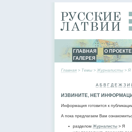
ГЛАВНАЯ
О ПРОЕКТЕ
ГАЛЕРЕЯ
Главная
> Темы >
Журналисты
> Я
А
Б
В
Г
Д
Е
Ж
З
И
ИЗВИНИТЕ, НЕТ ИНФОРМАЦ
Информация готовится к публикаци
А пока предлагаем Вам ознакомитьс
разделом
Журналисты
> Я