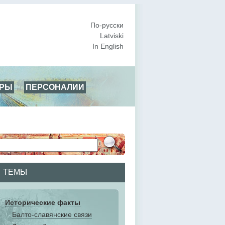
По-русски
Latviski
In English
АРЫ
ПЕРСОНАЛИИ
ТЕМЫ
Исторические факты
Балто-славянские связи