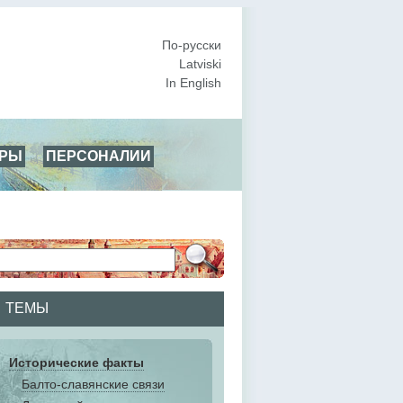
По-русски
Latviski
In English
АРЫ
ПЕРСОНАЛИИ
ТЕМЫ
Исторические факты
Балто-славянские связи