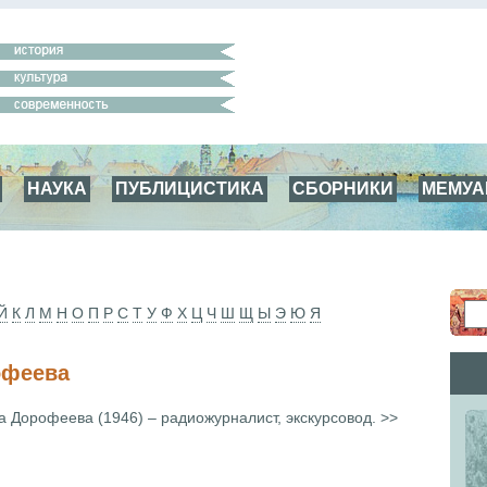
НАУКА
ПУБЛИЦИСТИКА
СБОРНИКИ
МЕМУ
Й
К
Л
М
Н
О
П
Р
С
Т
У
Ф
Х
Ц
Ч
Ш
Щ
Ы
Э
Ю
Я
офеева
 Дорофеева (1946) – радиожурналист, экскурсовод. >>