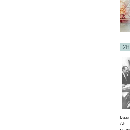
УН
Визи
АН 
реак