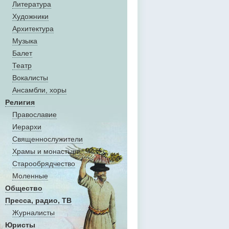
Литература
Художники
Aрхитектура
Музыка
Балет
Театр
Вокалисты
Aнсамбли, хоры
Религия
Православие
Иерархи
Священнослужители
Храмы и монастыри
Старообрядчество
Моленные
Общество
Пресса, радио, ТВ
Журналисты
Юристы