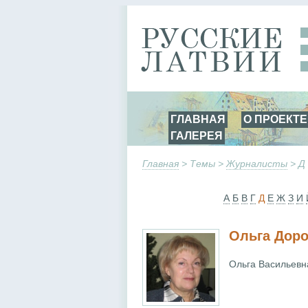
ГЛАВНАЯ
О ПРОЕКТЕ
ГАЛЕРЕЯ
Главная
> Темы >
Журналисты
> Д
А
Б
В
Г
Д
Е
Ж
З
И
Ольга Дор
Ольга Васильевна