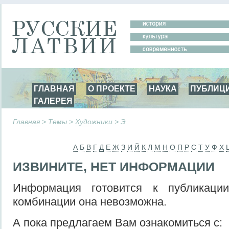
ГЛАВНАЯ
О ПРОЕКТЕ
НАУКА
ПУБЛИЦ
ГАЛЕРЕЯ
Главная
> Темы >
Художники
> Э
А
Б
В
Г
Д
Е
Ж
З
И
Й
К
Л
М
Н
О
П
Р
С
Т
У
Ф
Х
ИЗВИНИТЕ, НЕТ ИНФОРМАЦИИ
Информация готовится к публикаци
комбинации она невозможна.
А пока предлагаем Вам ознакомиться с: