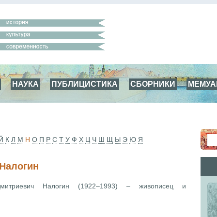
НАУКА
ПУБЛИЦИСТИКА
СБОРНИКИ
МЕМУ
Й
К
Л
М
Н
О
П
Р
С
Т
У
Ф
Х
Ц
Ч
Ш
Щ
Ы
Э
Ю
Я
Налогин
итриевич Налогин (1922–1993) – живописец и