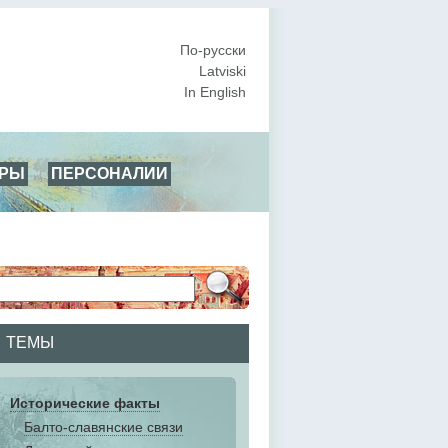
По-русски
Latviski
In English
АРЫ
ПЕРСОНАЛИИ
ТЕМЫ
Исторические факты
Балто-славянские связи