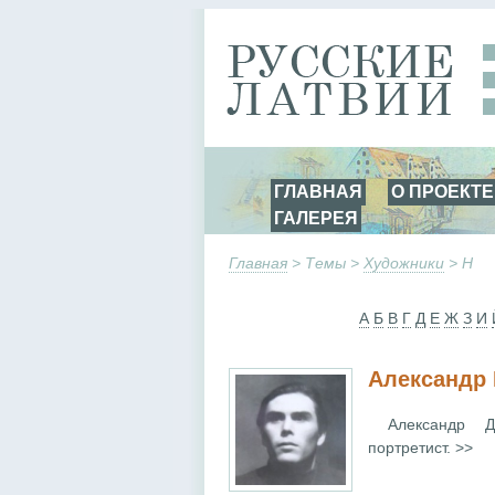
ГЛАВНАЯ
О ПРОЕКТЕ
ГАЛЕРЕЯ
Главная
> Темы >
Художники
> Н
А
Б
В
Г
Д
Е
Ж
З
И
Александр 
Александр Дм
портретист. >>