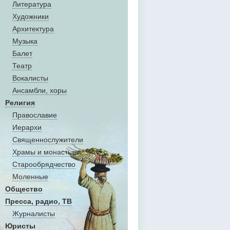
Литература
Художники
Aрхитектура
Музыка
Балет
Театр
Вокалисты
Aнсамбли, хоры
Религия
Православие
Иерархи
Священнослужители
Храмы и монастыри
Старообрядчество
Моленные
Общество
Пресса, радио, ТВ
Журналисты
Юристы