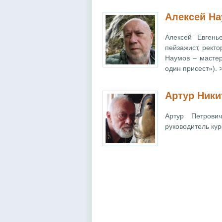
Алексей Н
Алексей Евгень
пейзажист, ректо
Наумов – мастер
один присест»). 
Артур Ники
Артур Петрови
руководитель ку