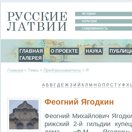
ГЛАВНАЯ
О ПРОЕКТЕ
НАУКА
ПУБЛИЦ
ГАЛЕРЕЯ
Главная
> Темы >
Предприниматели
> Я
А
Б
В
Г
Д
Е
Ж
З
И
Й
К
Л
М
Н
О
П
Р
С
Т
У
Ф
Х
Феогний Ягодкин
Феогний Михайлович Ягодкин
рижский 2-й гильдии купец
дома «Ф.М. Ягодкин»,