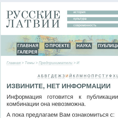
ГЛАВНАЯ
О ПРОЕКТЕ
НАУКА
ПУБЛИЦ
ГАЛЕРЕЯ
Главная
> Темы >
Предприниматели
> И
А
Б
В
Г
Д
Е
Ж
З
И
Й
К
Л
М
Н
О
П
Р
С
Т
У
Ф
Х
ИЗВИНИТЕ, НЕТ ИНФОРМАЦИИ
Информация готовится к публикаци
комбинации она невозможна.
А пока предлагаем Вам ознакомиться с: