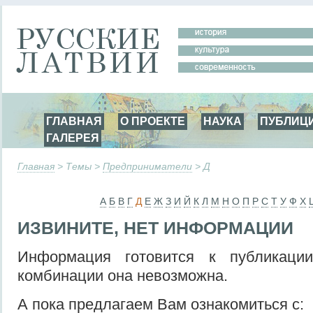
ГЛАВНАЯ
О ПРОЕКТЕ
НАУКА
ПУБЛИЦ
ГАЛЕРЕЯ
Главная
> Темы >
Предприниматели
> Д
А
Б
В
Г
Д
Е
Ж
З
И
Й
К
Л
М
Н
О
П
Р
С
Т
У
Ф
Х
ИЗВИНИТЕ, НЕТ ИНФОРМАЦИИ
Информация готовится к публикаци
комбинации она невозможна.
А пока предлагаем Вам ознакомиться с: