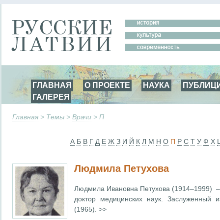
ГЛАВНАЯ
О ПРОЕКТЕ
НАУКА
ПУБЛИЦ
ГАЛЕРЕЯ
Главная
> Темы >
Врачи
> П
А
Б
В
Г
Д
Е
Ж
З
И
Й
К
Л
М
Н
О
П
Р
С
Т
У
Ф
Х
Людмила Петухова
Людмила Ивановна Петухова (1914–1999) – 
доктор медицинских наук. Заслуженный и
(1965). >>