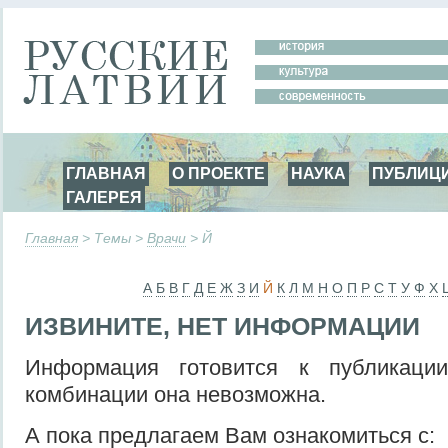
ГЛАВНАЯ
О ПРОЕКТЕ
НАУКА
ПУБЛИЦ
ГАЛЕРЕЯ
Главная
> Темы >
Врачи
> Й
А
Б
В
Г
Д
Е
Ж
З
И
Й
К
Л
М
Н
О
П
Р
С
Т
У
Ф
Х
ИЗВИНИТЕ, НЕТ ИНФОРМАЦИИ
Информация готовится к публикаци
комбинации она невозможна.
А пока предлагаем Вам ознакомиться с: