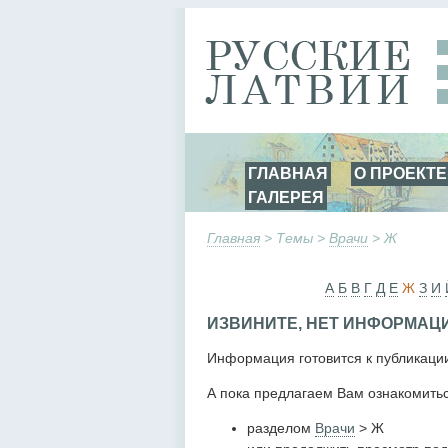
ГЛАВНАЯ
О ПРОЕКТЕ
ГАЛЕРЕЯ
Главная
> Темы >
Врачи
> Ж
А
Б
В
Г
Д
Е
Ж
З
И
ИЗВИНИТЕ, НЕТ ИНФОРМАЦ
Информация готовится к публикаци
А пока предлагаем Вам ознакомитьс
разделом
Врачи
> Ж