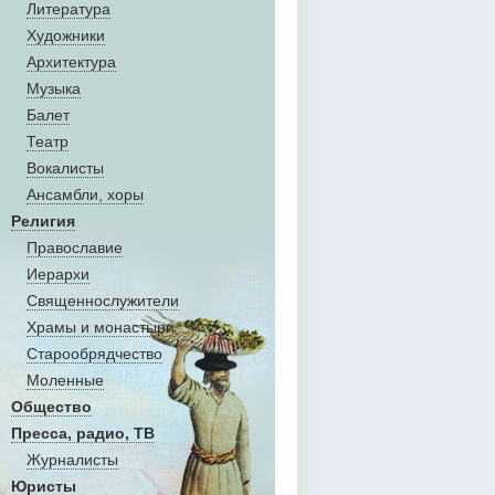
Литература
Художники
Aрхитектура
Музыка
Балет
Театр
Вокалисты
Aнсамбли, хоры
Религия
Православие
Иерархи
Священнослужители
Храмы и монастыри
Старообрядчество
Моленные
Общество
Пресса, радио, ТВ
Журналисты
Юристы