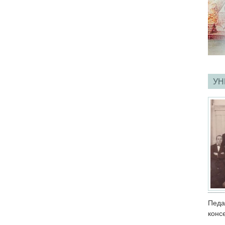
УН
Пед
конс