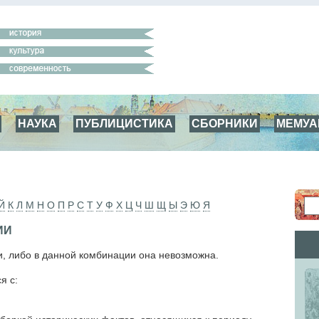
НАУКА
ПУБЛИЦИСТИКА
СБОРНИКИ
МЕМУ
Й
К
Л
М
Н
О
П
Р
С
Т
У
Ф
Х
Ц
Ч
Ш
Щ
Ы
Э
Ю
Я
ИИ
и, либо в данной комбинации она невозможна.
я с: