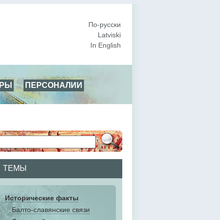
По-русски
Latviski
In English
АРЫ
ПЕРСОНАЛИИ
ТЕМЫ
Исторические факты
Балто-славянские связи