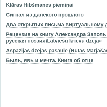
Klāras Hibšmanes piemiņai
Сигнал из далёкого прошлого
Два открытых письма виртуальному 
Рецензия на книгу Александра Запол
русская поэзия\Latviešu krievu dzeja»
Aspazijas dzejas pasaule (Rutas Marjaša
Быль, явь и мечта. Книга об отце