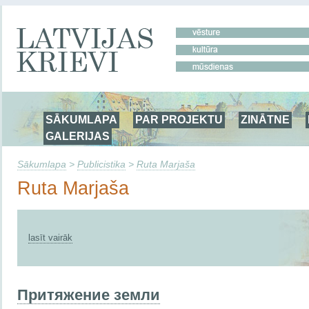
SĀKUMLAPA
PAR PROJEKTU
ZINĀTNE
GALERIJAS
Sākumlapa
>
Publicistika
>
Ruta Marjaša
Ruta Marjaša
lasīt vairāk
Притяжение земли