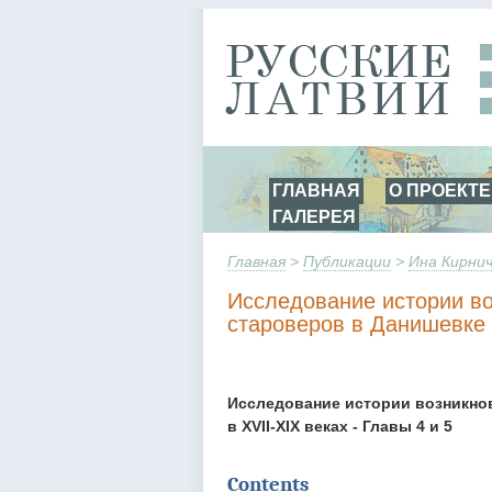
ГЛАВНАЯ
О ПРОЕКТЕ
ГАЛЕРЕЯ
Главная
>
Публикации
>
Ина Кирни
Исследование истории в
староверов в Данишевке 
Исследование истории возникно
в XVII-XIX веках - Главы 4 и 5
Contents