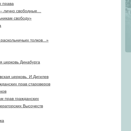
о права
–
лично свободные…
ьникам свободу»
а
 раскольничьих толков...»
ая церковь Динабурга
вская церковь. И.Дигилев
жданских прав староверов
иков
ам прав гражданских
ператорских Высочеств
ка