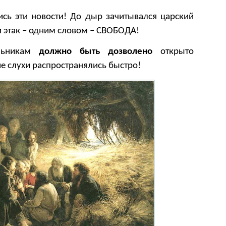
сь эти новости! До дыр зачитывался царский
и этак
–
одним словом
–
СВОБОДА!
льникам
должно быть дозволено
открыто
ие слухи распространялись быстро!