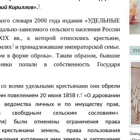
2
ий Кириллов».
кого словаря 2000 года издания «УДЕЛЬНЫЕ
ально-зависимого сельского населения России
IX вв., к которой относились крестьяне,
емлях
и принадлежавшие императорской семье.
3
УН
ом в форме оброка». Таким образом, бывшие
евки попали в собственность Государя
у со всеми удельными крестьянами они
обрели
4
м повелением 20 июня 1858 г.
«О даровании
о ведомства личных и по имуществу прав,
им свободным сельским сословиям»
юля) были отменены ограничения права
крестьянами земель, права пользования
Зав
чуждения купленных ими земель и запрещение