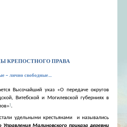
НЫ КРЕПОСТНОГО ПРАВА
ные
–
лично свободные…
ается Высочайший указ «О передаче округов
дской, Витебской и Могилевской губерниях в
1
лов»
.
стали удельными крестьянами и назывались
о Управления Малиновского приказа деревни