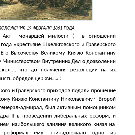
ПОЛОЖЕНИЯ 19 ФЕВРАЛЯ 1861 ГОДА
ой Акт монаршей милости ( в отношении
года «
крестьяне Шкельтовского и Граверского
Его Высочеству Великому Князю Константину
 Министерством Внутренних Дел о дозволении
аскол…, что до получения резолюции на их
8
лнять обрядов церкви…»
кого и Граверского приходов подали прошение
кому Князю Константину Николаевичу? Второй
, генерал-адмирал, был активным помощником
ндра II в проведении либеральных реформ, и
нем наибольшего влияния великого князя на
 В реформах ему принадлежало одно из