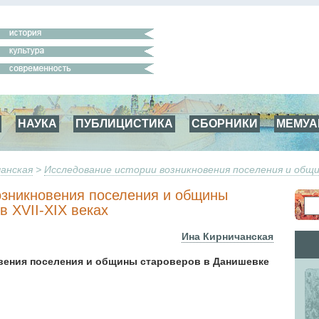
НАУКА
ПУБЛИЦИСТИКА
СБОРНИКИ
МЕМУ
чанская
>
Исследование истории возникновения поселения и общин
озникновения поселения и общины
в XVII-XIX веках
Ина Кирничанская
вения поселения и общины староверов в Данишевке