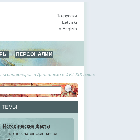
По-русски
Latviski
In English
АРЫ
ПЕРСОНАЛИИ
ы староверов в Данишевке в XVII-XIX веках
ТЕМЫ
Исторические факты
Балто-славянские связи