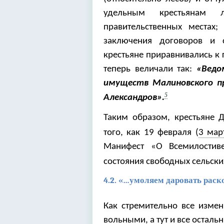
удельным крестьянам 
правительственных местах;
заключения договоров и 
крестьяне приравнивались к 
теперь величали так:
«Ведо
имуществ Малиновского пр
5
Александров».
Таким образом, крестьяне 
того, как 19 февраля
(
3 мар
Манифест «О Всемилостив
состояния свободных сельск
4.2. «…умоляем даровать рас
Как стремительно все измен
вольными, а тут и все осталь