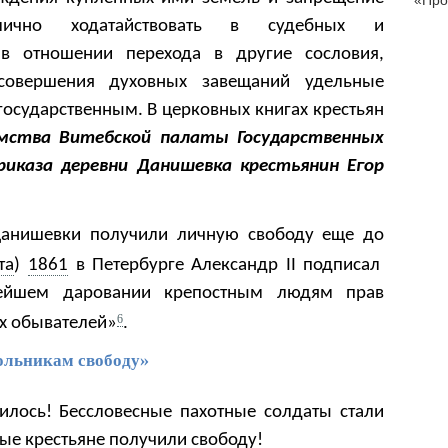
«Про
лично ходатайствовать в судебных и
 в отношении перехода в другие сословия,
совершения духовных завещаний удельные
государственным. В церковных книгах крестьян
мства Витебской палаты Государственных
иказа деревни Данишевка крестьянин Егор
Данишевки получили личную свободу еще до
та
)
1861
в Петербурге Александр II подписал
ейшем даровании крепостным людям прав
.
6
их обывателей»
кольникам свободу»
илось! Бессловесные пахотные солдаты стали
ные крестьяне получили свободу!