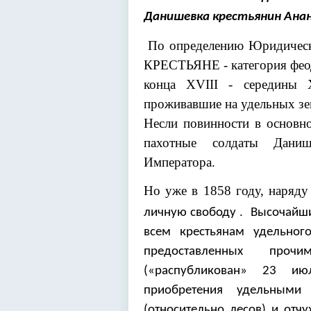
Данишевка крестьянин Анан
По определению Юридичес
КРЕСТЬЯНЕ - категория феод
конца XVIII - середины X
проживавшие на удельных з
Несли повинности в основн
пахотные солдаты Даниш
Императора.
Но уже в 1858 году, наряд
.
личную свободу
Высочайши
всем крестьянам удельног
предоставленных проч
(«распубликован» 23 и
приобретения удельными 
(относительно лесов) и от