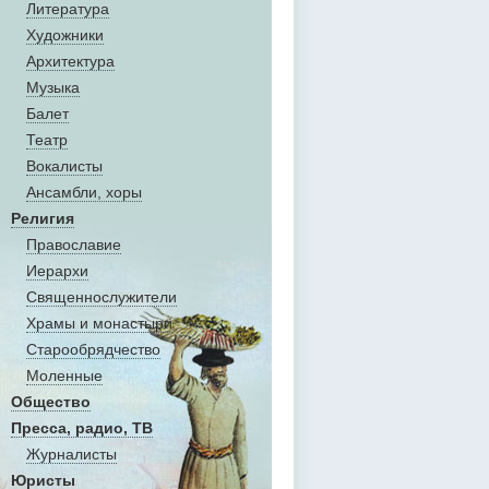
Литература
Художники
Aрхитектура
Музыка
Балет
Театр
Вокалисты
Aнсамбли, хоры
Религия
Православие
Иерархи
Священнослужители
Храмы и монастыри
Старообрядчество
Моленные
Общество
Пресса, радио, ТВ
Журналисты
Юристы