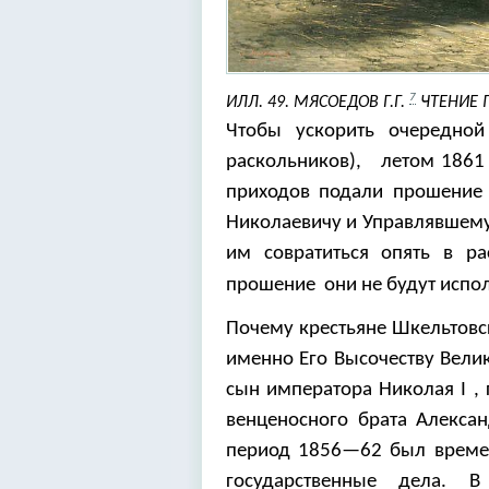
7
ИЛЛ. 49. МЯСОЕДОВ Г.Г.
ЧТЕНИЕ 
Чтобы ускорить очередн
раскольников), летом 1861 
приходов подали прошение 
Николаевичу и Управлявшему
им совратиться опять в р
прошение они не будут испо
Почему крестьяне Шкельтовс
именно Его Высочеству Вели
сын императора Николая I 
венценосного брата Алекса
период 1856
—
62 был време
государственные дела.