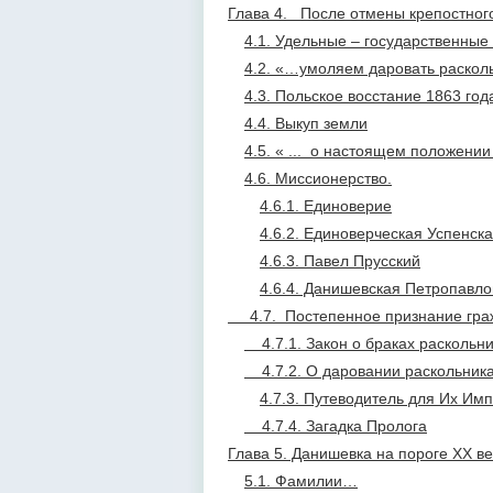
Глава 4. После отмены крепостног
4.1. Удельные
–
государственные
4.2. «…умоляем даровать раскол
4.3. Польское восстание 1863 год
4.4. Выкуп земли
4.5. « ... о настоящем положении
4.6. Миссионерство.
4.6.1. Единоверие
4.6.2. Единоверческая Успенск
4.6.3. Павел Прусский
4.6.4. Данишевская Петропавло
4.7. Постепенное признание гра
4.7.1. Закон о браках раскольн
4.7.2. О даровании раскольник
4.7.3. Путеводитель для Их Им
4.7.4. Загадка Пролога
Глава 5. Данишевка на пороге ХХ ве
5.1. Фамилии…