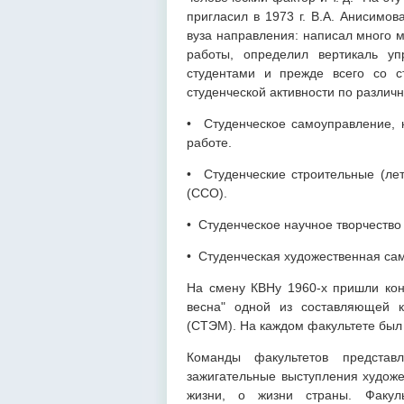
пригласил в 1973 г. В.А. Анисимов
вуза направления: написал много 
работы, определил вертикаль у
студентами и прежде всего со с
студенческой активности по разли
• Студенческое самоуправление, к
работе.
• Студенческие строительные (лет
(ССО).
• Студенческое научное творчество 
• Студенческая художественная са
На смену КВНу 1960-х пришли кон
весна" одной из составляющей к
(СТЭМ). На каждом факультете был
Команды факультетов представ
зажигательные выступления художе
жизни, о жизни страны. Факуль