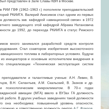
, был представлен в Зале Славы КВН в Москве.
в РИИ ГВФ (1962–1963 г.) пополняли преподавательский
торий РКИИГА. Валерий Анисимов стал одним из первых
на должность зав. кафедрой «авиационной связи» в 1972
летнего заведующего этой кафедрой Абрама Натановича
жности до 1992, до перехода РКИИГА в статус Рижского
мов много занимался разработкой средств контроля
рудования. Стал соавтором изобретения высокоточного
 авиационного топлива в лабораторных условиях. Будучи
из инициаторов и основным исполнителем внедрения в
по специализации «Техническая эксплуатация систем
преподаватели и талантливые ученые: А.Н. Левин, В.
цов, В.Н. Силантьев, А.М. Скальский, В. Зазнов и др.
м психологическим микроклиматом. В 70-х годах
ажданской авиации (МГА) ввело в ВУЗах ГА должность
ой работе. В других учебных заведениях такой должности
то она необходима: повышенный уровень опасности,
у сложную и ответственную должность ректор
А.Г. Флеров