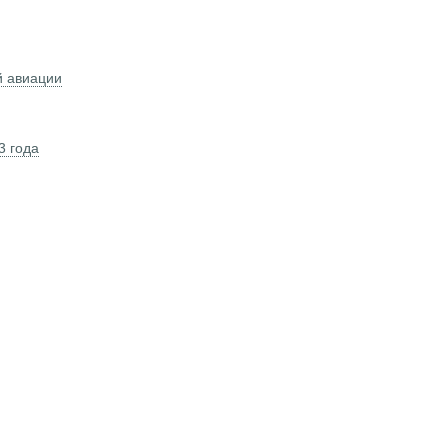
й авиации
3 года