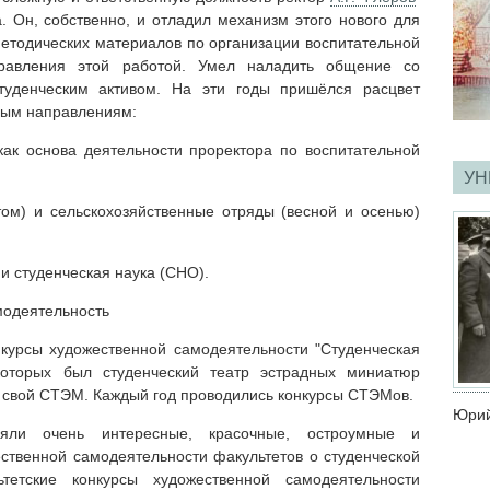
а. Он, собственно, и отладил механизм этого нового для
методических материалов по организации воспитательной
правления этой работой. Умел наладить общение со
туденческим активом. На эти годы пришёлся расцвет
чным направлениям:
ак основа деятельности проректора по воспитательной
УН
ом) и сельскохозяйственные отряды (весной и осенью)
и студенческая наука (СНО).
модеятельность
курсы художественной самодеятельности "Студенческая
оторых был студенческий театр эстрадных миниатюр
 свой СТЭМ. Каждый год проводились конкурсы СТЭМов.
Юрий
ляли очень интересные, красочные, остроумные и
ственной самодеятельности факультетов о студенческой
тетские конкурсы художественной самодеятельности