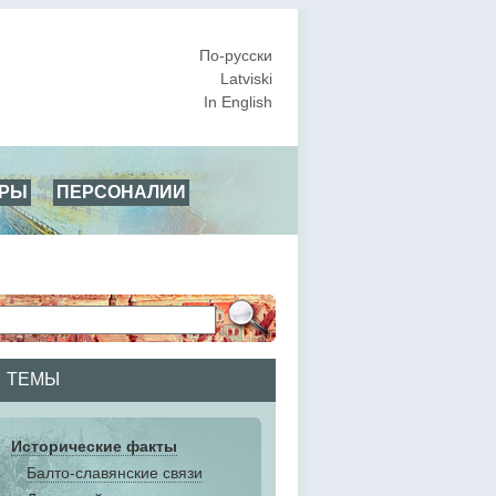
По-русски
Latviski
In English
АРЫ
ПЕРСОНАЛИИ
ТЕМЫ
Исторические факты
Балто-славянские связи