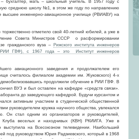
– бухгалтер, мать – школьный учитель. В 1957 году с
кую среднюю школу №1, в этом же году по направлению
ое высшее инженерно-авиационное училище (РВИАВУ) на
 торжественно отметило свой 40-летний юбилей, а уже в
вление Совета Министров СССР о расформировании
азе гражданского вуза –
Рижского института инженеров
 (РИИ ГВФ), с 1967 года – это Институт инженеров
йшего авиационного заведения и продолжателем его
ище считалось филиалом академии им. Жуковского) 4-х
в, демобилизовавшись продолжили обучение в РИИ ГВФ. В
кончил ВУЗ и был оставлен на кафедре «средств связи».
лаборанта до заведующего кафедрой. Будучи курсантом и
чался активным участием в студенческой общественной
ствии руководителем кружка научного общества, увлекался
ю. Он стал одним из организаторов и руководителей,
ы Клуба веселых и находчивых (КВН) РКИИГА. Уже в
о выступила на Всесоюзном телевидении. Наибольший
ей под руководством Юрия Радзиевского, который в 1968