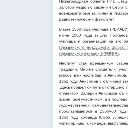
Нижегородская область РФ). Отец 
золотой медалью закончил Сергачс
военкомата был зачислен в Рижск
радиотехнический факультет.
В мае 1959 года училище (РВИАВУ)
июне 1960 года вышло Постано
училища и организации на его б
гражданского воздушного флота
гражданской авиации (РКИИГА)
.
Институт стал преемником старе
традиций. Многие слушатели (учил
курсов, в их числе был и Анисимо
1962 году Анисимов с отличием за
Здесь прошел он путь от старшего 
студентом Валерий Анисимов отли
жизни: был участником, а в послед
художественной самодеятельность
прославившегося в 1960–80 год
1963 году команда Клуба успешн
успех пришел к команде, выступавш