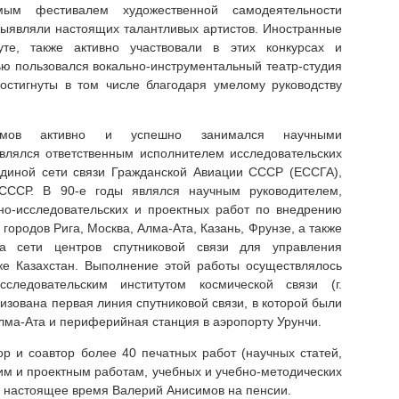
мым фестивалем художественной самодеятельности
 выявляли настоящих талантливых артистов. Иностранные
уте, также активно участвовали в этих конкурсах и
ю пользовался вокально-инструментальный театр-студия
остигнуты в том числе благодаря умелому руководству
имов активно и успешно занимался научными
влялся ответственным исполнителем исследовательских
диной сети связи Гражданской Авиации СССР (ЕССГА),
СССР. В 90-е годы являлся научным руководителем,
но-исследовательских и проектных работ по внедрению
городов Рига, Москва, Алма-Ата, Казань, Фрунзе, а также
та сети центров спутниковой связи для управления
е Казахстан. Выполнение этой работы осуществлялось
следовательским институтом космической связи (г.
лизована первая линия спутниковой связи, в которой были
лма-Ата и периферийная станция в аэропорту Урунчи.
р и соавтор более 40 печатных работ (научных статей,
им и проектным работам, учебных и учебно-методических
 В настоящее время Валерий Анисимов на пенсии.