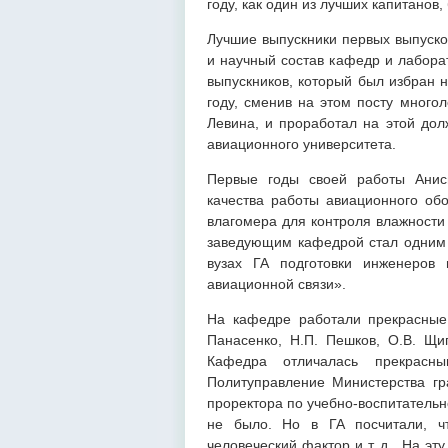
году, как один из лучших капитанов
Лучшие выпускники первых выпуско
и научный состав кафедр и лабора
выпускников, который был избран 
году, сменив на этом посту много
Левина, и проработал на этой дол
авиационного университета.
Первые годы своей работы Аниси
качества работы авиационного обо
влагомера для контроля влажности
заведующим кафедрой стал одним 
вузах ГА подготовки инженеров 
авиационной связи».
На кафедре работали прекрасные 
Панасенко, Н.П. Пешков, О.В. Щип
Кафедра отличалась прекрасны
Политуправление Министерства гр
проректора по учебно-воспитательн
не было. Но в ГА посчитали, ч
человеческий фактор и т. д. На эт