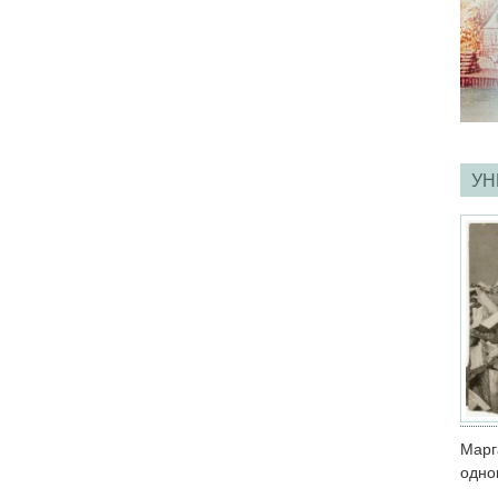
УН
Мар
одно