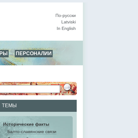
По-русски
Latviski
In English
АРЫ
ПЕРСОНАЛИИ
ТЕМЫ
Исторические факты
Балто-славянские связи