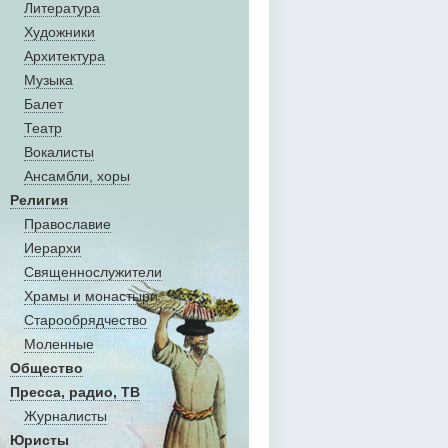
Литература
Художники
Aрхитектура
Музыка
Балет
Театр
Вокалисты
Aнсамбли, хоры
Религия
Православие
Иерархи
Священнослужители
Храмы и монастыри
Старообрядчество
Моленные
Общество
Пресса, радио, ТВ
Журналисты
Юристы