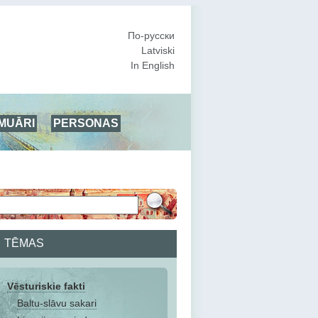
По-русски
Latviski
In English
MUĀRI
PERSONAS
TĒMAS
Vēsturiskie fakti
Baltu-slāvu sakari