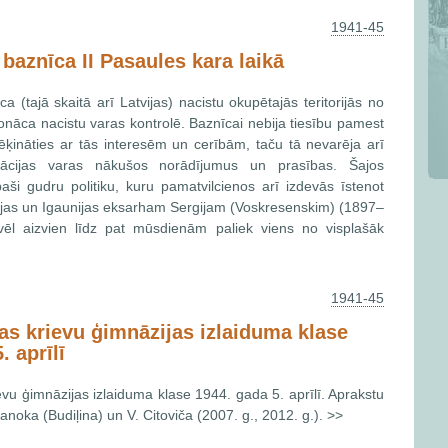
1941-45
 baznīca II Pasaules kara laikā
ca (tajā skaitā arī Latvijas) nacistu okupētajās teritorijās no
āca nacistu varas kontrolē. Baznīcai nebija tiesību pamest
ēķināties ar tās interesēm un cerībām, taču tā nevarēja arī
ācijas varas nākušos norādījumus un prasības. Šajos
aši gudru politiku, kuru pamatvilcienos arī izdevās īstenot
vijas un Igaunijas eksarham Sergijam (Voskresenskim) (1897–
ēl aizvien līdz pat mūsdienām paliek viens no visplašāk
1941-45
tas krievu ģimnāzijas izlaiduma klase
. aprīlī
evu ģimnāzijas izlaiduma klase 1944. gada 5. aprīlī. Aprakstu
janoka (Budiļina) un V. Citoviča (2007. g., 2012. g.). >>