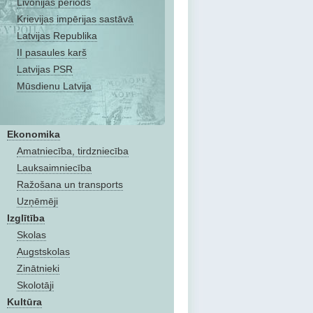
Livonijas periods
Krievijas impērijas sastāvā
Latvijas Republika
II pasaules karš
Latvijas PSR
Mūsdienu Latvija
Ekonomika
Amatniecība, tirdzniecība
Lauksaimniecība
Ražošana un transports
Uzņēmēji
Izglītība
Skolas
Augstskolas
Zinātnieki
Skolotāji
Kultūra