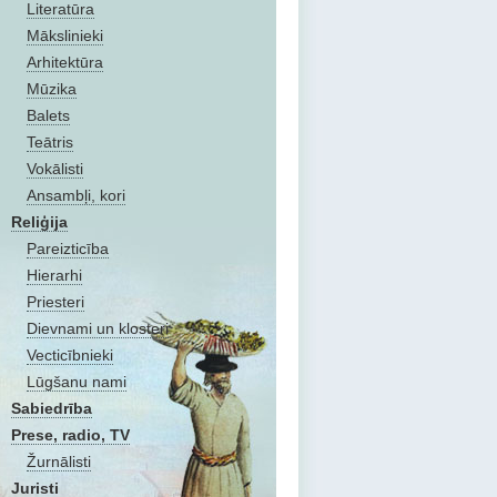
Literatūra
Mākslinieki
Arhitektūra
Mūzika
Balets
Teātris
Vokālisti
Ansambļi, kori
Reliģija
Pareizticība
Hierarhi
Priesteri
Dievnami un klosteri
Vecticībnieki
Lūgšanu nami
Sabiedrība
Prese, radio, TV
Žurnālisti
Juristi