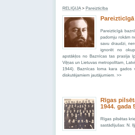
RELIĢIJA
>
Pareizticība
Pareizticīgā
Pareizticīgā baznī
padomju rokām non
savu draudzi, ner
ignorēt no okup
apstākļos no Baznīcas tas prasīja īp
Viļņas un Lietuvas metropolītam, Lat
1944). Baznīcas loma kara gados v
diskutējamiem jautājumiem. >>
Rīgas pilsē
1944. gada 5
Rīgas pilsētas kri
sastādījušas: N. Iļ