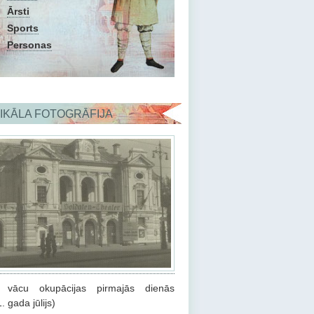
Ārsti
Sports
Personas
IKĀLA FOTOGRĀFIJA
 vācu okupācijas pirmajās dienās
. gada jūlijs)