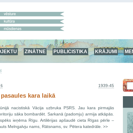
OJEKTU
ZINĀTNE
PUBLICISTIKA
KRĀJUMI
ME
š
rš
1939-45
 pasaules kara laikā
ūnijā nacistiskā Vācija uzbruka PSRS. Jau kara pirmajās
teritoriju sāka bombardēt. Sarkanā (padomju) armija atkāpās.
raspēks ieņēma Rīgu. Artilērijas apšaudē cieta Rīgas pērle –
rauts Melngalvju nams, Rātsnams, sv. Pētera katedrāle. >>