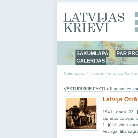
SĀKUMLAPA
PAR PR
GALERIJAS
Sākumlapa
> Tēmas >
II pasaules kar
VĒSTURISKIE FAKTI
>
II pasaules ka
Latvija Otrā
1941. gada 22. j
stundās Latvijas 
1. jūlijā vācu ka
Vecrīga, tika sag