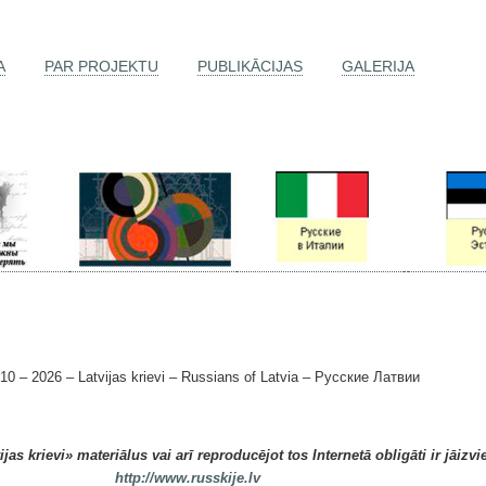
A
PAR PROJEKTU
PUBLIKĀCIJAS
GALERIJA
 2026 – Latvijas krievi – Russians of Latvia – Русские Латвии
as krievi» materiālus vai arī reproducējot tos Internetā obligāti ir jāizvi
http://www.russkije.lv