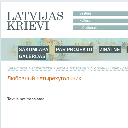
SĀKUMLAPA
PAR PROJEKTU
ZINĀTNE
GALERIJAS
Sākumlapa
>
Publicistika
>
Anžela Ržiščeva
>
Любовный четырёх
Любовный четырёхугольник
Text is not translated