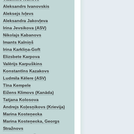
Aleksandrs Ivanovskis
Aleksejs Ivļevs
Aleksandra Jakovļeva
Irina Jevsikova (ASV)
Nikolajs Kabanovs
Imants Kalniņš
Irina Karkliņa-Goft
Elizsbete Karpova
Valērijs Karpuškins
Konstantīns Kazakovs
Ludmila Kēlere (ASV)
Tīna Kempele
Eižens Klimovs (Kanāda)
Tatjana Kolosova
Andrejs Koļesņikovs (Krievija)
Marina Kosteņecka
Marina Kosteņecka, Georgs
Stražnovs