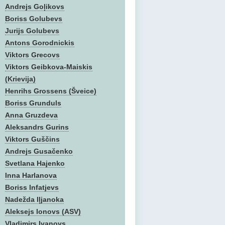
Andrejs Goļikovs
Boriss Golubevs
Jurijs Golubevs
Antons Gorodnickis
Viktors Grecovs
Viktors Geibkova-Maiskis
(Krievija)
Henrihs Grossens (Šveice)
Boriss Grunduls
Anna Gruzdeva
Aleksandrs Gurins
Viktors Guščins
Andrejs Gusačenko
Svetlana Hajenko
Inna Harlanova
Boriss Infatjevs
Nadežda Iļjanoka
Aleksejs Ionovs (ASV)
Vladimirs Ivanovs