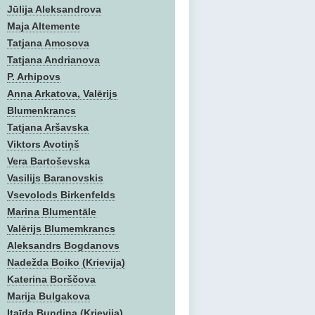
Jūlija Aleksandrova
Maja Altemente
Tatjana Amosova
Tatjana Andrianova
P. Arhipovs
Anna Arkatova, Valērijs
Blumenkrancs
Tatjana Aršavska
Viktors Avotiņš
Vera Bartoševska
Vasilijs Baranovskis
Vsevolods Birkenfelds
Marina Blumentāle
Valērijs Blumemkrancs
Aleksandrs Bogdanovs
Nadežda Boiko (Krievija)
Katerina Borščova
Marija Bulgakova
Itaīda Bundina (Krievija)