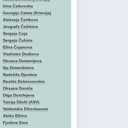
Irina Čaikovska
Georgijs Celms (Krievija)
Aleksejs Čertkovs
Jevgrafs Češihins
Sergejs Coja
Sergejs Čuhins
Elīna Čujanova
Vladimirs Dedkovs
Oksana Dementjeva
Ilja Dimenšteins
Nadežda Djomina
Roalds Dobrovenskis
Oksana Doniča
Olga Dorofejeva
Taisija Džolli (ASV)
Valdemārs Eihenbaums
Abiks Elkins
Fjodors Erns