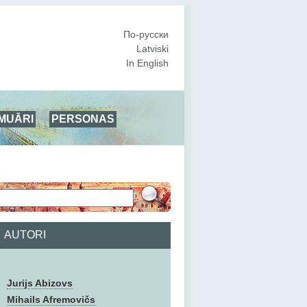
По-русски
Latviski
In English
MUĀRI
PERSONAS
AUTORI
Jurijs Abizovs
Mihails Afremovičs