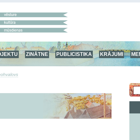
OJEKTU
ZINĀTNE
PUBLICISTIKA
KRĀJUMI
ME
mohvalovs