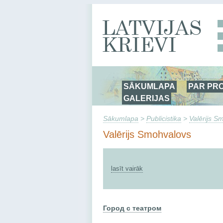
SĀKUMLAPA
PAR PR
GALERIJAS
Sākumlapa
>
Publicistika
>
Valērijs S
Valērijs Smohvalovs
lasīt vairāk
Город с театром