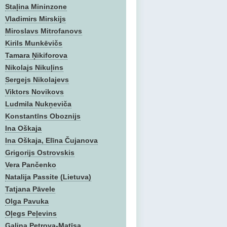
Staļina Mininzone
Vladimirs Mirskijs
Miroslavs Mitrofanovs
Kirils Munkēvičs
Tamara Ņikiforova
Nikolajs Nikuļins
Sergejs Nikolajevs
Viktors Novikovs
Ludmila Nukņeviča
Konstantīns Oboznijs
Ina Oškaja
Ina Oškaja, Elīna Čujanova
Grigorijs Ostrovskis
Vera Pančenko
Natalija Passite (Lietuva)
Tatjana Pāvele
Olga Pavuka
Oļegs Peļevins
Gaļina Petrova-Matīsa