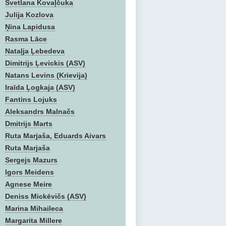
Svetlana Kovaļčuka
Julija Kozlova
Ņina Lapidusa
Rasma Lāce
Nataļja Ļebedeva
Dimitrijs Ļevickis (ASV)
Natans Levins (Krievija)
Iraīda Ļogkaja (ASV)
Fantins Lojuks
Aleksandrs Malnačs
Dmitrijs Marts
Ruta Marjaša, Eduards Aivars
Ruta Marjaša
Sergejs Mazurs
Igors Meidens
Agnese Meire
Deniss Mickēvičs (ASV)
Marina Mihaileca
Margarita Millere