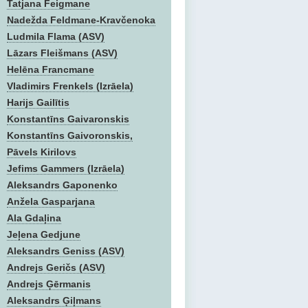
Tatjana Feigmane
Nadežda Feldmane-Kravčenoka
Ludmila Flama (ASV)
Lāzars Fleišmans (ASV)
Helēna Francmane
Vladimirs Frenkels (Izrāela)
Harijs Gailītis
Konstantīns Gaivaronskis
Konstantīns Gaivoronskis,
Pāvels Kirilovs
Jefims Gammers (Izrāela)
Aleksandrs Gaponenko
Anžela Gasparjana
Ala Gdaļina
Jeļena Gedjune
Aleksandrs Geniss (ASV)
Andrejs Geričs (ASV)
Andrejs Ģērmanis
Aleksandrs Ģiļmans