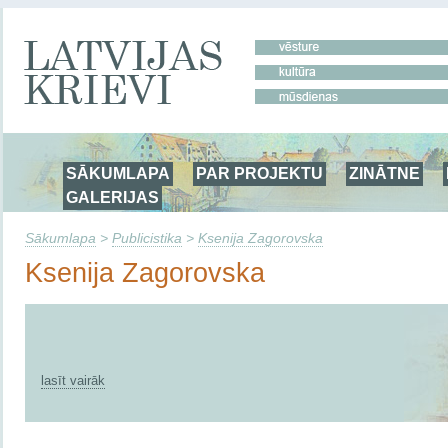
SĀKUMLAPA
PAR PROJEKTU
ZINĀTNE
GALERIJAS
Sākumlapa
>
Publicistika
>
Ksenija Zagorovska
Ksenija Zagorovska
lasīt vairāk