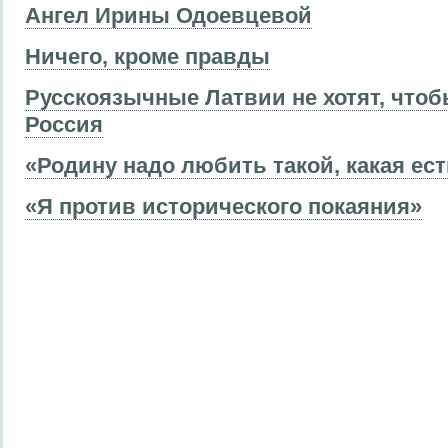
Ангел Ирины Одоевцевой
Ничего, кроме правды
Русскоязычные Латвии не хотят, что
Россия
«Родину надо любить такой, какая ес
«Я против исторического покаяния»