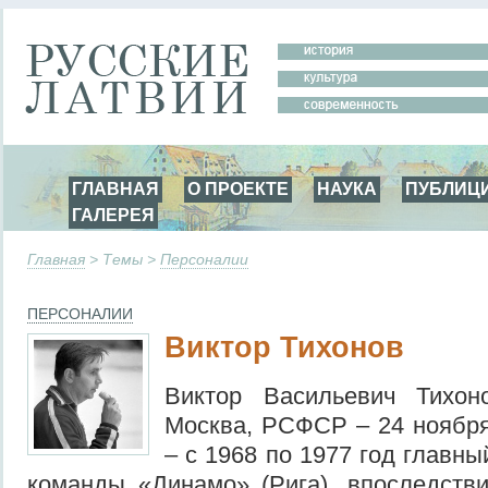
ГЛАВНАЯ
О ПРОЕКТЕ
НАУКА
ПУБЛИЦ
ГАЛЕРЕЯ
Главная
> Темы >
Персоналии
ПЕРСОНАЛИИ
Виктор Тихонов
Виктор Васильевич Тихон
Москва, РСФСР – 24 ноября
– с 1968 по 1977 год главн
команды «Динамо» (Рига), впоследств