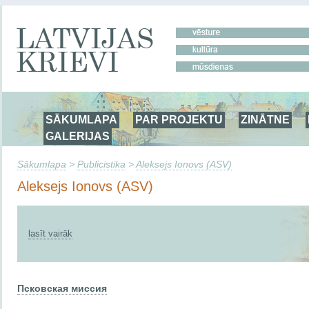
SĀKUMLAPA
PAR PROJEKTU
ZINĀTNE
GALERIJAS
Sākumlapa
>
Publicistika
>
Aleksejs Ionovs (ASV)
Aleksejs Ionovs (ASV)
lasīt vairāk
Псковская миссия