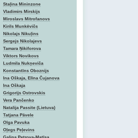
Staļina Mininzone
Vladimirs Mirskijs
Miroslavs Mitrofanovs
Kirils Munkēvičs
Nikolajs Nikuļins
Sergejs Nikolajevs
Tamara Ņikiforova
Viktors Novikovs
Ludmila Nukņeviča
Konstantīns Oboznijs
Ina Oškaja, Elīna Čujanova
Ina Oškaja
Grigorijs Ostrovskis
Vera Pančenko
Natalija Passite (Lietuva)
Tatjana Pāvele
Olga Pavuka
Oļegs Peļevins
Gaļina Petrova-Matīsa