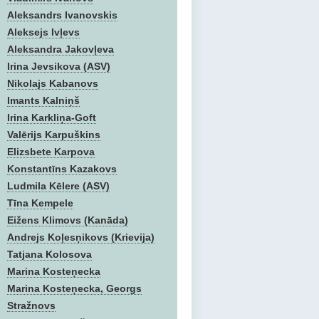
Aleksandrs Ivanovskis
Aleksejs Ivļevs
Aleksandra Jakovļeva
Irina Jevsikova (ASV)
Nikolajs Kabanovs
Imants Kalniņš
Irina Karkliņa-Goft
Valērijs Karpuškins
Elizsbete Karpova
Konstantīns Kazakovs
Ludmila Kēlere (ASV)
Tīna Kempele
Eižens Klimovs (Kanāda)
Andrejs Koļesņikovs (Krievija)
Tatjana Kolosova
Marina Kosteņecka
Marina Kosteņecka, Georgs
Stražnovs