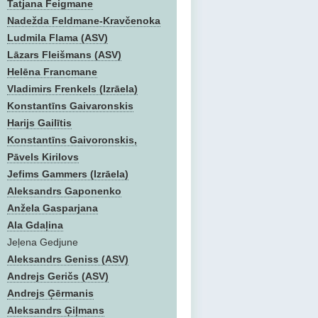
Tatjana Feigmane
Nadežda Feldmane-Kravčenoka
Ludmila Flama (ASV)
Lāzars Fleišmans (ASV)
Helēna Francmane
Vladimirs Frenkels (Izrāela)
Konstantīns Gaivaronskis
Harijs Gailītis
Konstantīns Gaivoronskis,
Pāvels Kirilovs
Jefims Gammers (Izrāela)
Aleksandrs Gaponenko
Anžela Gasparjana
Ala Gdaļina
Jeļena Gedjune
Aleksandrs Geniss (ASV)
Andrejs Geričs (ASV)
Andrejs Ģērmanis
Aleksandrs Ģiļmans