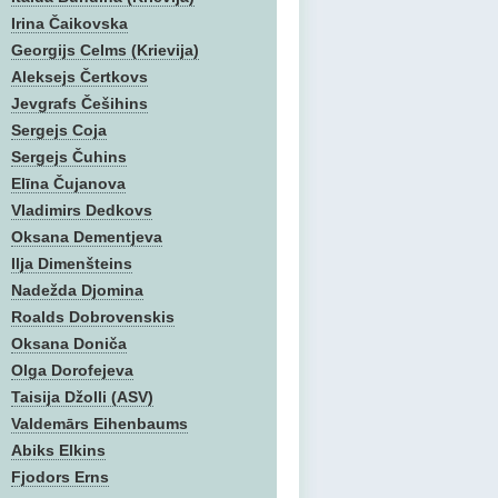
Irina Čaikovska
Georgijs Celms (Krievija)
Aleksejs Čertkovs
Jevgrafs Češihins
Sergejs Coja
Sergejs Čuhins
Elīna Čujanova
Vladimirs Dedkovs
Oksana Dementjeva
Ilja Dimenšteins
Nadežda Djomina
Roalds Dobrovenskis
Oksana Doniča
Olga Dorofejeva
Taisija Džolli (ASV)
Valdemārs Eihenbaums
Abiks Elkins
Fjodors Erns