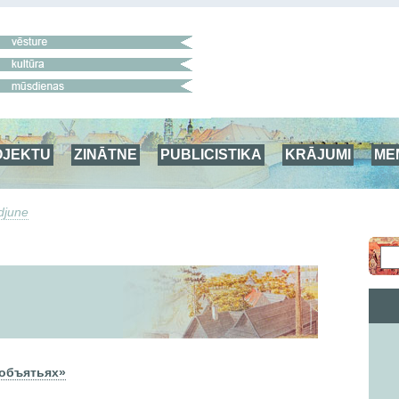
OJEKTU
ZINĀTNE
PUBLICISTIKA
KRĀJUMI
ME
djune
 объятьях»