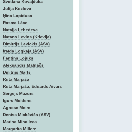
Svetlana Kovaļčuka
Julija Kozlova
Ņina Lapidusa
Rasma Lāce
Nataļja Ļebedeva
Natans Levins (Krievija)
Dimitrijs Ļevickis (ASV)
Iraīda Ļogkaja (ASV)
Fantins Lojuks
Aleksandrs Malnačs
Dmitrijs Marts
Ruta Marjaša
Ruta Marjaša, Eduards Aivars
Sergejs Mazurs
Igors Meidens
Agnese Meire
Deniss Mickēvičs (ASV)
Marina Mihaileca
Margarita Millere