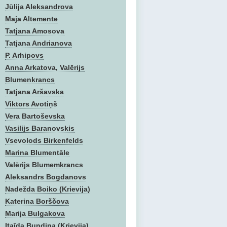
Jūlija Aleksandrova
Maja Altemente
Tatjana Amosova
Tatjana Andrianova
P. Arhipovs
Anna Arkatova, Valērijs
Blumenkrancs
Tatjana Aršavska
Viktors Avotiņš
Vera Bartoševska
Vasilijs Baranovskis
Vsevolods Birkenfelds
Marina Blumentāle
Valērijs Blumemkrancs
Aleksandrs Bogdanovs
Nadežda Boiko (Krievija)
Katerina Borščova
Marija Bulgakova
Itaīda Bundina (Krievija)