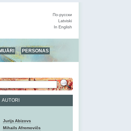
По-русски
Latviski
In English
MUĀRI
PERSONAS
AUTORI
Jurijs Abizovs
Mihails Afremovičs