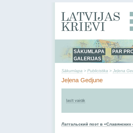
SĀKUMLAPA
PAR PR
GALERIJAS
Sākumlapa
>
Publicistika
>
Jeļena Ge
Jeļena Gedjune
lasīt vairāk
Латгальский поэт в «Славянских