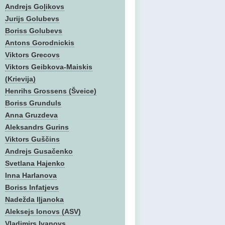
Andrejs Goļikovs
Jurijs Golubevs
Boriss Golubevs
Antons Gorodnickis
Viktors Grecovs
Viktors Geibkova-Maiskis
(Krievija)
Henrihs Grossens (Šveice)
Boriss Grunduls
Anna Gruzdeva
Aleksandrs Gurins
Viktors Guščins
Andrejs Gusačenko
Svetlana Hajenko
Inna Harlanova
Boriss Infatjevs
Nadežda Iļjanoka
Aleksejs Ionovs (ASV)
Vladimirs Ivanovs