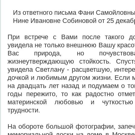
Из ответного письма Фани Самойловн
Нине Ивановне Собиновой от 25 декабр
При встрече с Вами после такого д
увидела не только внешнюю Вашу красот
Вас природа, но почувств
жизнеутверждающую стойкость. Спус
увидела Светлану - расцветшую, интере
дочкой и любимым другом жизни. Если 
на двадцать лет назад и подумаем о т
годы пережито, то как радостно отме
материнской любовью и чуткостью
трудности.
На обороте большой фотографии, запе
мемориальной доски на доме в Москве