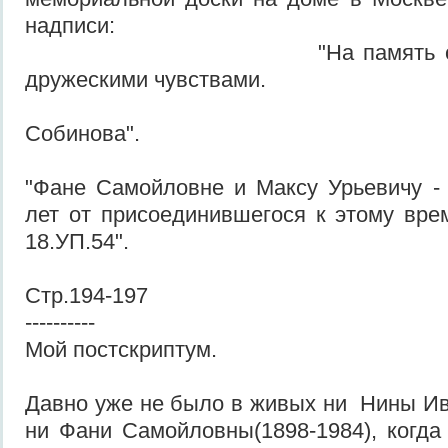
надписи:
"На память о наших 
дружескими чувствами.
Н. Собинов
Собинова".
"Фане Самойловне и Максу Урьевичу - 
лет от присоединившегося к этому вре
18.УП.54".
Стр.194-197
----------
Мой постскриптум.
Давно уже не было в живых ни Нины Ив
ни Фани Самойловны(1898-1984), когда