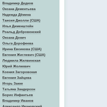
Владимир Дедков
Оксана Дементьева
Надежда Дёмина
Таисия Джолли (США)
Илья Дименштейн
Роальд Добровенский
Оксана Донич
Ольга Дорофеева
Ирина Евсикова (США)
Евгения Жиглевич (США)
Людмила Жилвинская
Юрий Жолкевич
Ксения Загоровская
Евгения Зайцева
Игорь Закке
Татьяна Зандерсон
Борис Инфантьев
Владимир Иванов
Александр Ивановский