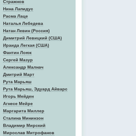
Стражнов
Нина Лапидус
Расма Лаце
Наталья Лебедева
Натан Левин (Россия)
Димитрий Левицкий (США)
Ираида Легкая (США)
Фантин Лоюк
Сергей Мазур
Александр Малнач
Дмитрий Март
Рута Марьяш
Рута Марьяш, Эдуард Айварс
Игорь Мейден
Агнесе Мейре
Маргарита Миллер
Сталина Мининзон
Владимир Мирский
Мирослав Митрофанов