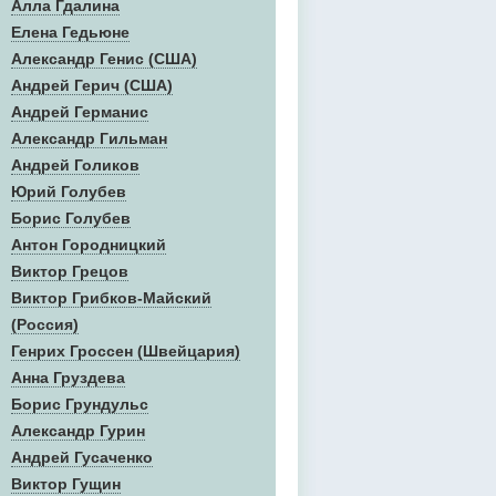
Алла Гдалина
Елена Гедьюне
Александр Генис (США)
Андрей Герич (США)
Андрей Германис
Александр Гильман
Андрей Голиков
Юрий Голубев
Борис Голубев
Антон Городницкий
Виктор Грецов
Виктор Грибков-Майский
(Россия)
Генрих Гроссен (Швейцария)
Анна Груздева
Борис Грундульс
Александр Гурин
Андрей Гусаченко
Виктор Гущин