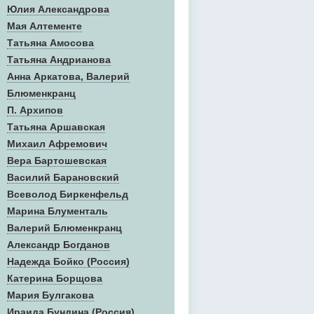
Юлия Александрова
Мая Алтементе
Татьяна Амосова
Татьяна Андрианова
Анна Аркатова, Валерий
Блюменкранц
П. Архипов
Татьяна Аршавская
Михаил Афремович
Вера Бартошевская
Василий Барановский
Всеволод Биркенфельд
Марина Блументаль
Валерий Блюменкранц
Александр Богданов
Надежда Бойко (Россия)
Катерина Борщова
Мария Булгакова
Ираида Бундина (Россия)