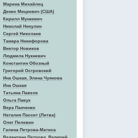
Марина Михайлец
Денис Mицкевич (США)
Кирилл Мункевич
Николай Никулин
Сергей Николаев
Тамара Никифорова
Виктор Новиков
Людмила Нукневич
Константин Обозный
Григорий Островский
Ина Ошкая, Элина Чуянова
Ина Ошкая
Татьяна Павеле
Ольга Павук
Вера Панченко
Наталия Пассит (Литва)
Олег Пелевин
Галина Петрова-Матиса
Валентина Петрова, Валерий