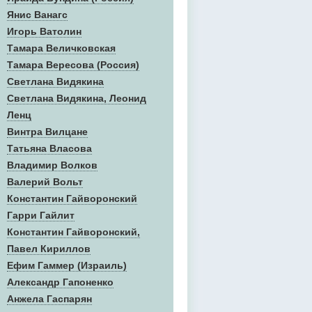
Янис Ванагс
Игорь Ватолин
Тамара Величковская
Тамара Вересова (Россия)
Светлана Видякина
Светлана Видякина, Леонид
Ленц
Винтра Вилцане
Татьяна Власова
Владимир Волков
Валерий Вольт
Константин Гайворонский
Гарри Гайлит
Константин Гайворонский,
Павел Кириллов
Ефим Гаммер (Израиль)
Александр Гапоненко
Анжела Гаспарян