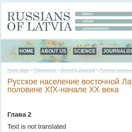
HOME
ABOUT US
SCIENCE
JOURNALIS
Home page
>
Publications
>
Antonina Zavarina
>
Русское населе
Русское население восточной Ла
половине XIX-начале XX века
Глава 2
Text is not translated