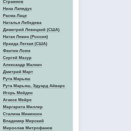
Стражнов
Нина Лапидус
Расма Лаце
Наталья Лебедева
Димитрий Левицкий (США)
Натан Левин (Россия)
Ираида Легкая (США)
Фантин Лоюк
Сергей Мазур
Александр Малнач
Дмитрий Март
Рута Марьяш
Рута Марьяш, Эдуард Айварс
Игорь Мейден
Агнесе Мейре
Маргарита Миллер
Сталина Мининзон
Владимир Мирский
Мирослав Митрофанов