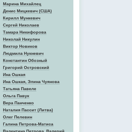
Марина Михайлец
Денис Mицкевич (США)
Кирилл Мункевич
Сергей Николаев
Тамара Никифорова
Николай Никулин
Виктор Новиков
Людмила Нукневич
Константин Обозный
Григорий Островский
Ина Ошкая
Ина Ошкая, Элина Чуянова
Татьяна Павеле
Ольга Павук
Вера Панченко
Наталия Пассит (Литва)
Олег Пелевин
Галина Петрова-Матиса
Валентина Петрова, Валерий