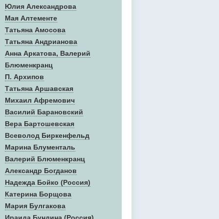
Юлия Александрова
Мая Алтементе
Татьяна Амосова
Татьяна Андрианова
Анна Аркатова, Валерий
Блюменкранц
П. Архипов
Татьяна Аршавская
Михаил Афремович
Василий Барановский
Вера Бартошевская
Всеволод Биркенфельд
Марина Блументаль
Валерий Блюменкранц
Александр Богданов
Надежда Бойко (Россия)
Катерина Борщова
Мария Булгакова
Ираида Бундина (Россия)