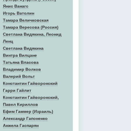
Янис Ванагс
Игорь Ватолин
Тамара Величковская
Тамара Вересова (Россия)
Светлана Видякина, Леонид
Ленц
Светлана Видякина
Винтра Вилцане
Татьяна Власова
Владимир Волков
Валерий Вольт
Константин Гайворонский
Гарри Гайлит
Константин Гайворонский,
Павел Кириллов
Ефим Гаммер (Израиль)
Александр Гапоненко
Анжела Гаспарян