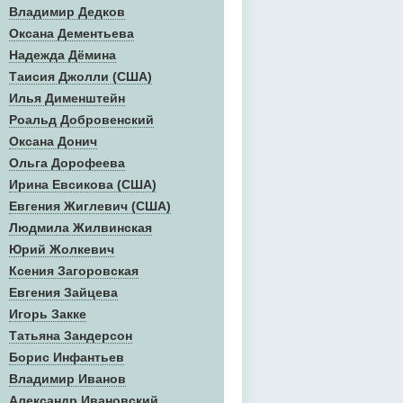
Владимир Дедков
Оксана Дементьева
Надежда Дёмина
Таисия Джолли (США)
Илья Дименштейн
Роальд Добровенский
Оксана Донич
Ольга Дорофеева
Ирина Евсикова (США)
Евгения Жиглевич (США)
Людмила Жилвинская
Юрий Жолкевич
Ксения Загоровская
Евгения Зайцева
Игорь Закке
Татьяна Зандерсон
Борис Инфантьев
Владимир Иванов
Александр Ивановский