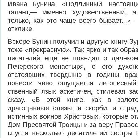
Ивана Бунина. «Подлинный, настоящи
талант,— именно художественный, а
только, как это чаще всего бы­вает...»
отклике.
Вскоре Бунин получил и другую книгу З
тоже «прекрасную». Так ярко и так образ
писателей еще не пове­дал о далеко
Печерского монас­тыря, о его духон
отстоявших твердыню в годины враж
повести явно ощущается летописный 
ственный язык аскетичен, стилевая за
сказу. «В этой книге, как в золот
драгоценные слезы, и скорби, и стра
истинных воинов Христовых, которые от
Дом Пресвятой Троицы и за веру Правос
спустя несколько десятилетий сестры