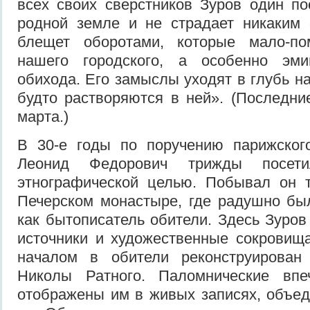
всех своих сверстников Зуров один п
родной земле и не страдает никаким 
блещет оборотами, которые мало-по
нашего город­ского, а особенно эмиг
обихо­да. Его замыслы уходят в глубь н
будто растворяются в ней». (Последние
марта.)
В 30-е годы по поручению парижског
Леонид Федорович трижды посет
этнографической целью. Побывал он т
Печерском монастыре, где радушно бы
как бытописатель обители. Здесь Зуров
источни­ки и художественные сокровищ
началом в обители реконструирован
Николы Ратного. Паломнические впеч
отображены им в живых записях, объе