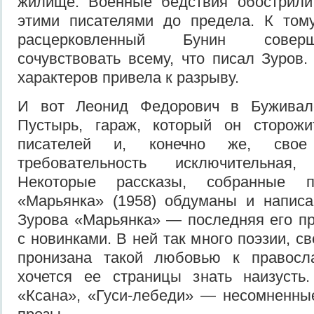
жилище. Военные бедствия обострил
этими писателями до предела. К том
расцерковленный Бунин совер
сочувствовать всему, что писал Зуров
характеров при­вела к разрыву.
И вот Леонид Федорович в Буживале
Пустырь, гараж, который он сторожи
писателей и, конечно же, сво
требовательность исключительная
Некоторые рассказы, собранные 
«Марьянка» (1958) обдуманы и написа
Зурова «Марьянка» — последняя его п
с новинками. В ней так много поэзии, св
про­низана такой любовью к правосл
хочется ее страницы знать наизусть.
«Ксана», «Гуси-лебеди» — несомненны