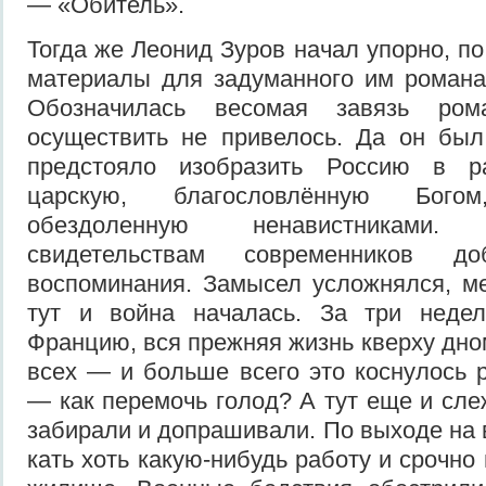
— «Обитель».
Тогда же Леонид Зуров начал упорно, по
материалы для задуманного им романа
Обозначилась весомая завязь ром
осуществить не приве­лось. Да он бы
предстояло изоб­разить Россию в р
царскую, бла­гословлённую Бог
обездоленную ненавистниками
свидетельствам современников до
воспоминания. Замысел усложнялся, м
тут и война началась. За три неде
Францию, вся прежняя жизнь кверху дно
всех — и больше всего это косну­лось 
— как перемочь голод? А тут еще и сле
забирали и допрашивали. По выходе на 
кать хоть какую-нибудь работу и срочно