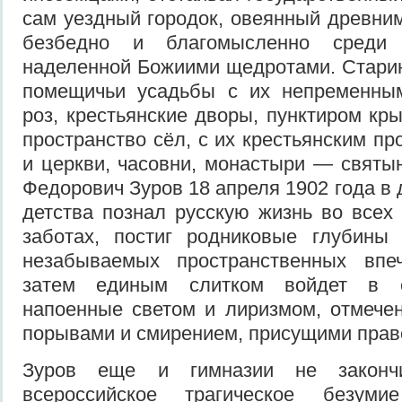
сам уездный городок, овеянный древни
безбедно и благомысленно среди 
наделенной Божиими щедротами. Стари
по­мещичьи усадьбы с их непременным
роз, крестьянские дворы, пунктиром кр
пространство сёл, с их крестьянским п
и церкви, часовни, монас­тыри — святы
Федорович Зуров 18 апреля 1902 года в 
детства познал русскую жизнь во всех
заботах, постиг родниковые глубины 
незабываемых пространственных впе
затем единым слитком войдет в ег
напоенные светом и лиризмом, отмече
порывами и смирением, прису­щими пра
Зуров еще и гимназии не закончи
всероссийское трагическое безум