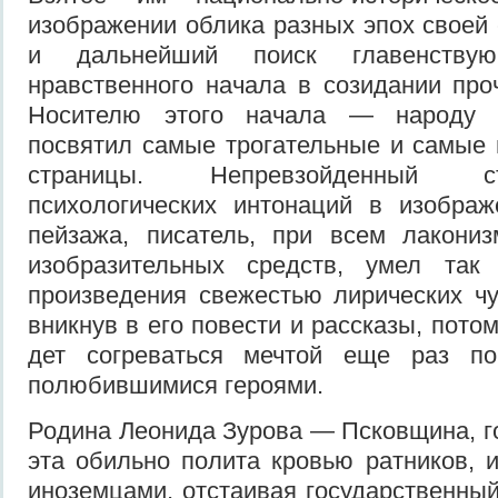
изображении облика разных эпох своей
и дальней­ший поиск главенствую
нравствен­ного начала в созидании про
Носителю этого начала — народу 
посвятил самые трогательные и самые 
страницы. Непревзойденный ст
психологических интонаций в изображ
пейзажа, писатель, при всем лако­ни
изобразительных средств, умел так
произведения свеже­стью лирических чу
вникнув в его повести и рассказы, пото
дет согреваться мечтой еще раз по
полюбившимися героями.
Родина Леонида Зурова — Псковщина, г
эта обильно полита кровью ратников, 
иноземцами, отстаивая государственный