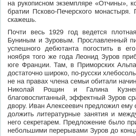
на руко­писном экземпляре «Отчины», к
братии Псково-Печерского монастыря.
скажешь.
Почти весь 1929 год ведется плотная
Буниным и Зуровым. Прославленный пи
успешного дебютанта пого­стить в ег
ноября того же года Леонид Зуров приб
юге Фран­ции. Там, в Приморских Альпа
достаточно широко, по-русски хлебосоль
не на правах члена семьи обитали начи
Николай Рощин и Галина Куз­нец
благовоспитанный, эффект­ный Зуров ср
двору. Иван Алексеевич предложил ему о
должить литературные занятия и между
него секретарем. Предложение было при
небольшими перерывами Зуров до конца