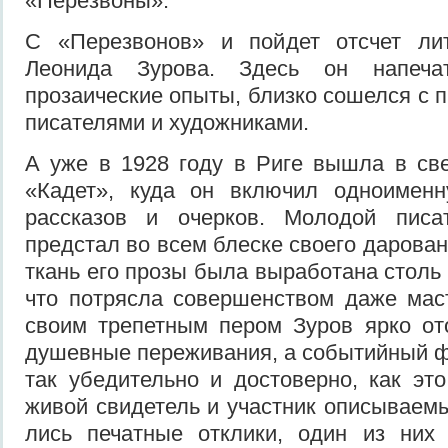
«Перезвоны».
С «Перезвонов» и пойдет отсчет лит
Леонида Зурова. Здесь он напеча
прозаические опыты, близко сошелся с
писателями и художниками.
А уже в 1928 году в Риге вышла в свет
«Кадет», куда он включил одноимен­
рассказов и очерков. Молодой писа
предстал во всем блеске сво­его дарова
ткань его прозы была выработана столь
что потрясла совершенством даже маст
своим трепетным пером Зуров ярко от
душевные переживания, а собы­тийный 
так убедительно и достоверно, как эт
живой сви­детель и участник описываем
лись печатные отклики, один из них