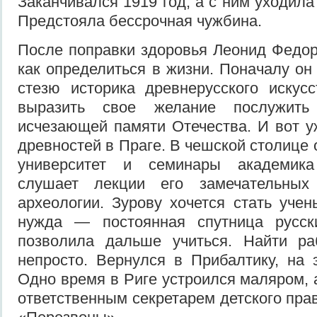
Заканчивался 1919 год, а с ним уходил
Предстояла бессрочная чужбина.
После поправки здоровья Леонид Федо
как определиться в жизни. Поначалу он
стезю историка древнерус­ского искус
выразить свое же­лание послужить
исчезающей памяти Отечества. И вот 
древностей в Праге. В чешской столице 
университет и семинары академика
слушает лекции его замечатель­ных
археологии. Зурову хочет­ся стать уче
нужда — посто­янная спутница русск
позволи­ла дальше учиться. Найти р
непросто. Вернулся в Прибалтику, на 
Одно время в Риге устроился маляром, 
ответственным секретарем детского пра