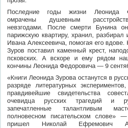
прозы.
Последние годы жизни Леонида 
омрачены душевным расстройств
невзгодами. После смерти Бунина о
парижскую квартиру, хранил, разбирал 
Ивана Алексеевича, помогая его вдове.
Зуров по­ставил каменный крест, напо
псковских. А вскоре и ему рядом на
кончины Леонида Федоровича — 9 сентяб
«Книги Леонида Зурова останутся в русс
разряде литературных эксперимен­тов
правдивейшие свидетельства совест
очевидца русских трагедий и рус
запечатленные талантливым ма
полновесном писательском сло­ве» 
пришел Николай Ефре­мович А