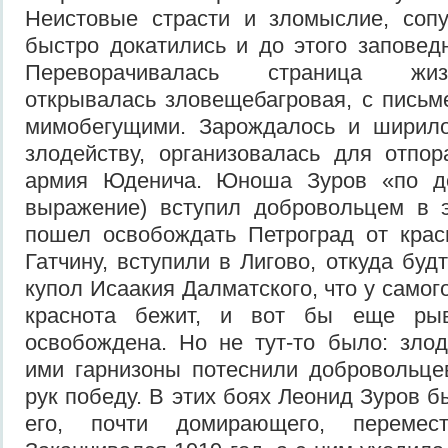
Неистовые страсти и зломыслие, сопут
быстро докатились и до этого заповедн
Переворачивалась стра­ница жи
открывалась зловеще­багровая, с пись
мимобегущими. Зарождалось и ширило
злодейству, организовалась для отпо
армия Юденича. Юноша Зуров «по дол
выражение) вступил доброволь­цем в 
пошел освобождать Пет­роград от кра
Гатчину, всту­пили в Лигово, откуда бу
купол Исаакия Далматского, что у самого
краснота бежит, и вот бы еще ры
освобождена. Но не тут-то было: зло
ими гарнизоны потеснили добровольце
рук победу. В этих боях Леонид Зуров 
его, почти домирающего, перемес