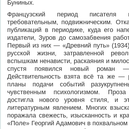
Буниных.
Французский период писателя 
требовательным, подвижническим. Отк
публикаций в периодике, куда его на
издатели, Зуров до само­забвения рабо
Первый из них — «Древний путь» (1934
русской жизни, затравленной револ
вспышкам ненависти, раскаяния и милос
спустя появился новый роман —
Действительность взята всё та же — 
планы подачи событий разукруп­нен
чувственным психологизмом. Проз
достигла нового уровня стиля, и 
литературным явлением. Многих взыск
поража­ла свежесть, изысканность и кр
«Поле» Георгий Адамович в похвальном 