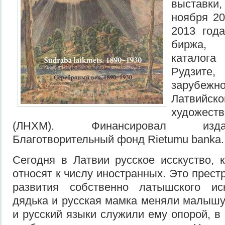
выставки,
ноября 20
2013 год
биржа, 
каталог
Рудзит
зарубе
Латвийск
художес
(ЛНХМ). Финансировал изда
Благотворительный фонд Rietumu banka
Сегодня в Латвии русское исскуство, к
относят к числу иностранных. Это прест
развития собственно латышского ис
дядька и русская мамка меняли малышу
и русский языки служили ему опорой, в