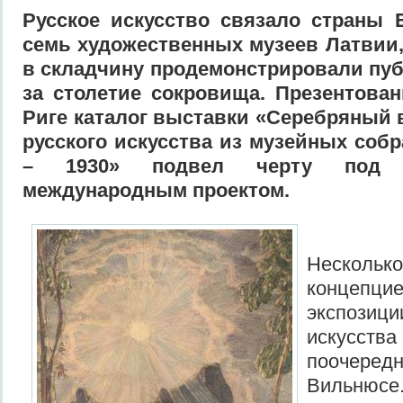
Русское искусство связало страны 
семь художественных музеев Латвии
в складчину продемонстрировали пу
за столетие сокровища. Презентова
Риге каталог выставки «Серебряный 
русского искусства из музейных собр
– 1930» подвел черту под 
международным проектом.
Нескол
концепц
экспоз
искус
поочередн
Вильню