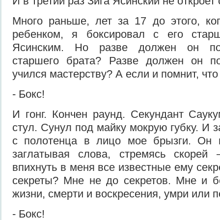
И в третий раз Зига Ясинский не откроет
Много раньше, лет за 17 до этого, к
ребенком, я боксировал с его стар
Ясинским. Но разве должен он по
старшего брата? Разве должен он по
учился мастерству? А если и помнит, что
- Бокс!
И гонг. Кончен раунд. Секундант Саук
стул. Сунул под майку мокрую губку. И 
с полотенца в лицо мое брызги. Он 
заглатывая слова, стремясь скорей 
впихнуть в меня все известные ему секр
секреты? Мне не до секретов. Мне и б
жизни, смерти и воскресения, умри или п
- Бокс!