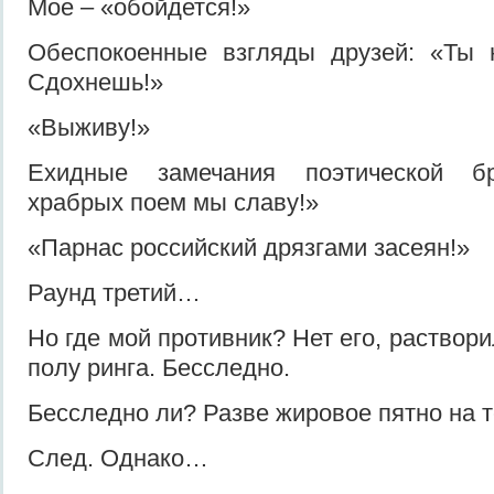
Мое – «обойдется!»
Обеспокоенные взгляды друзей: «Ты 
Сдохнешь!»
«Выживу!»
Ехидные замечания поэтической бр
храбрых поем мы славу!»
«Парнас российский дрязгами засеян!»
Раунд третий…
Но где мой противник? Нет его, раствор
полу ринга. Бесследно.
Бесследно ли? Разве жировое пятно на т
След. Однако…