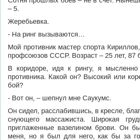
Сотня прошлых боев – не в счет. Нынеш
– 5.
Жеребьевка.
- На ринг вызываются…
Мой противник мастер спорта Кириллов,
профсоюзов СССР. Возраст – 25 лет, 87 б
В коридоре, идя к рингу, я мысленно
противника. Какой он? Высокий или кор
бой?
- Вот он, – шепнул мне Саукумс.
Он сидел, расслабившись, в кресле, бла
снующего массажиста. Широкая груд
приглаженные вазелином брови. Он бы
меня, но я был для него, как бы за г