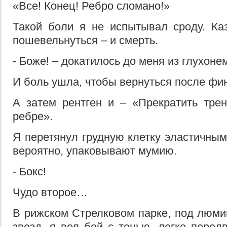
«Все! Конец! Ребро сломано!»
Такой боли я не испытывал сроду. Ка
пошевельнуться – и смерть.
- Боже! – докатилось до меня из глухоне
И боль ушла, чтобы вернуться после фин
А затем рентген и – «Прекратить тре
ребре».
Я перетянул грудную клетку эластичным 
вероятно, упаковывают мумию.
- Бокс!
Чудо второе…
В рижском Стрелковом парке, под люм
звезд, я вел бой с тенью, легко перед