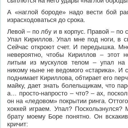
сыплются на него удары «наглой бороды
А «наглой бороде» надо вести бой ра
израсходоваться до срока.
Левой – по лбу и в корпус. Правой – по 
Упал Кириллов. Упал мне под ноги, в с
Сейчас откроют счет. И передышка. Мн
невероятно, чтобы Кириллов – этот н
литым из мускулов телом – упал на 
никому ныне не ведомого «старика». И 
поднимает Кириллова, обтирает его пер
майку, дает знать болельщикам, что пар
а… просто-напросто – что? – ах, поскол
он на «ледовом» покрытии ринга. Оттого
хоккей играем. Упал? Поскользнулся? 
брату моему Боре понятно. Он вскакив
кричит: