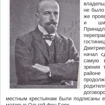
владель
не было 
же проя
и шир
Принад
перепр
гости
Дмитрие
начал с
самую 
зрения 
районе 
продо
родите
договор
местным крестьянам были подписаны е
матерью Ольгой фон Борх.