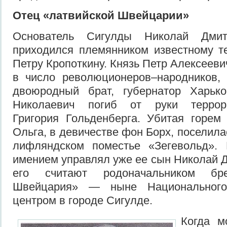
Отец «латвийской Швейцарии»
Основатель Сигулды Николай Дмит
приходился племянником известному т
Петру Кропоткину. Князь Петр Алексееви
в число революционеров–народников, 
двоюродный брат, губернатор Харьк
Николаевич погиб от руки террори
Григория Гольденберга. Убитая горем
Ольга, в девичестве фон Борх, поселила
лифляндском поместье «Зегевольд».
имением управлял уже ее сын Николай 
его считают родоначальником бре
Швейцария» — ныне Национального
центром в городе Сигулде.
Когда м