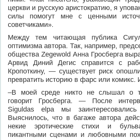
церкви и русскую аристократию, я упова
силы помогут мне с ценными исто
советчиками».
Между тем читающая публика Сигу
оптимизма автора. Так, например, предс
общества Zegewold Анна Гросберга выра
Арвид Диний Дегис справится с раб
Кропоткину, — существует риск опошл
превратить историю в фарс или комикс. 
–В моей среде никто не слышал о т
говорит Гросберга. — После интерв
Siguldas elpa мы заинтересовались
Выяснилось, что в багаже автора дей
некие эротические стихи и буль
пикантными сценами и любовными пох