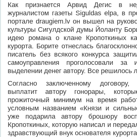
Как признается Арвид Дегис в не
журналистом газеты Siguldas elpa, в п
портале draugiem.lv он вышел на руков
культуры Сигулдской думы Йоланту Бор
идею романа о клане Кропоткиных ка
курорта. Борите отнеслась благосклонн
писатель без всякого конкурса защити
самоуправления проголосовали за 
выделении денег автору. Все решилось л
Согласно заключенному договору,
выплатит автору гонорары, котор
прожиточный минимум на время рабо
условным названием «Князи и сильн
уже подарила автору брошюру вос
Кропоткиных, которую написал и переда
здравствующий внук основателя курорта