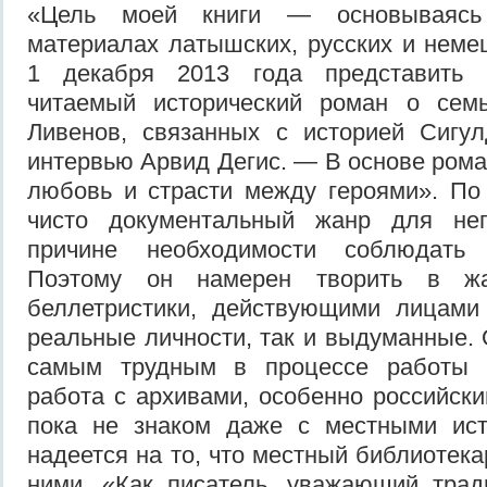
«Цель моей книги — основываясь 
материалах латышских, русских и немец
1 декабря 2013 года представить и
читаемый исторический роман о сем
Ливенов, связанных с историей Сигу
интервью Арвид Дегис. — В основе рома
любовь и страсти между героями». По
чисто документальный жанр для не
причине необходимости соблюдать 
Поэтому он намерен творить в жа
беллетристики, действующими лицами 
реальные личности, так и выдуманные. 
самым трудным в процессе работы н
работа с архивами, особенно российски
пока не знаком даже с местными ист
надеется на то, что местный библиотека
ними. «Как писатель, уважающий трад