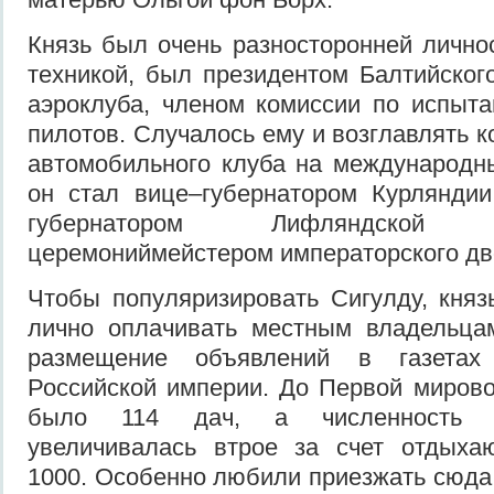
Князь был очень разносторонней лично
техникой, был президентом Балтийског
аэроклуба, членом комиссии по испыт
пилотов. Случалось ему и возглавлять 
автомобильного клуба на международны
он стал вице–губернатором Курлянди
губернатором Лифляндско
церемониймейстером императорского дв
Чтобы популяризировать Сигулду, княз
лично оплачивать местным владельца
размещение объявлений в газетах
Российской империи. До Первой миров
было 114 дач, а численность н
увеличивалась втрое за счет отдыха
1000. Особенно любили приезжать сюда