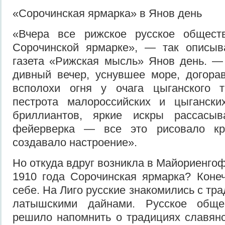
«Сорочинская ярмарка» в Янов день
«Вчера все рижское русское общест
Сорочинской ярмарке», — так описыв
газета «Рижская мысль» Янов день. —
дивный вечер, уснувшее море, догора
всполохи огня у очага цыганского 
пестрота малороссийских и цыгански
бриллиантов, яркие искры рассасы
фейерверка — все это рисовало кр
создавало настроение».
Но откуда вдруг возникла в Майориенго
1910 года Сорочинская ярмарка? Коне
себе. На Лиго русские знакомились с т
латышскими дайнами. Русское обще
решило напомнить о традициях славянс