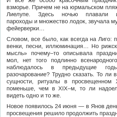
И все же особо красочным праздни
взморье. Причем не на юрмальском пляж
Лиелупе. Здесь ночью плавали и
пароходы и множество лодок, звучала м
фейерверки…
Словом, все было, как всегда на Лиго: 
венки, песни, иллюминация… Но рижск
мысль» почему–то описывала праздни
мол, нет того подлинно всенародного
наблюдалось в предыдущие годы
разочарование? Трудно сказать. То ли 
сущности, ритуалы в просвещенном 
поменьше, чем в XIX–м, то ли надое
видеть одно и то же.
Новое появилось 24 июня — в Янов ден
просвещения решило продолжить праздн