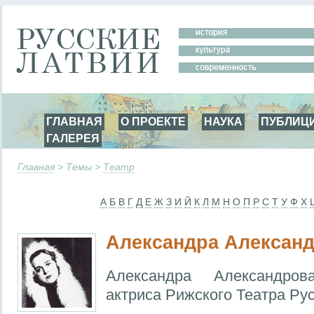
ГЛАВНАЯ
О ПРОЕКТЕ
НАУКА
ПУБЛИЦ
ГАЛЕРЕЯ
Главная
> Темы >
Театр
А
Б
В
Г
Д
Е
Ж
З
И
Й
К
Л
М
Н
О
П
Р
С
Т
У
Ф
Х
Александра Алексан
Александра Александров
актриса Рижского Театра Ру