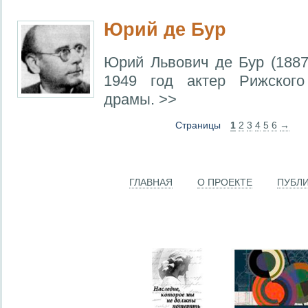
Юрий де Бур
Юрий Львович де Бур (1887
1949 год актер Рижског
драмы. >>
Страницы
1
2
3
4
5
6
→
ГЛАВНАЯ
О ПРОЕКТЕ
ПУБЛ