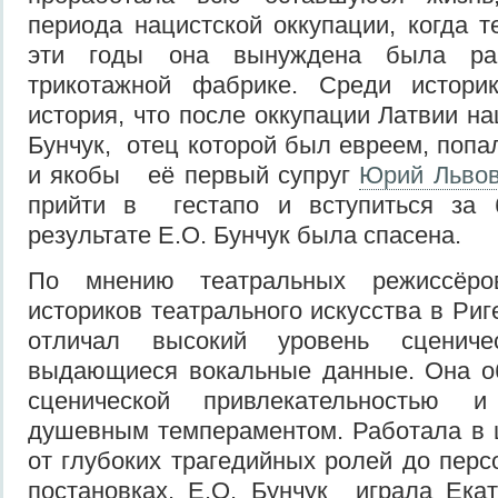
периода нацистской оккупации, когда т
эти годы она вынуждена была ра
трикотажной фабрике. Среди истори
история, что после оккупации Латвии н
Бунчук, отец которой был евреем, попа
и якобы её первый супруг
Юрий Льво
прийти в гестапо и вступиться з
результате Е.О. Бунчук была спасена.
По мнению театральных режиссёро
историков театрального искусства в Риг
отличал высокий уровень сцениче
выдающиеся вокальные данные. Она о
сценической привлекательностью
душевным темпераментом. Работала в 
от глубоких трагедийных ролей до пер
постановках. Е.О. Бунчук играла Ека