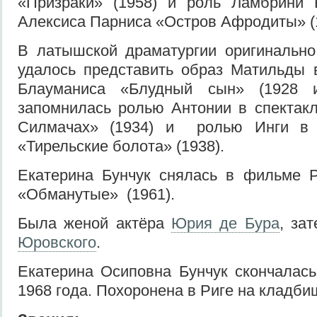
«Призраки» (1958) и роль Ламбрини 
Алексиса Парниса «Остров Афродиты» (
В латышской драматургии оригинально
удалось представить образ Матильды
Блауманиса «Блудный сын» (1928 
запомнилась ролью Антонии в спектак
Силмачах» (1934) и ролью Инги в 
«Тирельские болота» (1938).
Екатерина Бунчук снялась в фильме Р
«Обманутые» (1961).
Была женой актёра
Юрия де Бура
, за
Юровского
.
Екатерина Осиповна Бунчук скончалас
1968 года. Похоронена в Риге на кладби