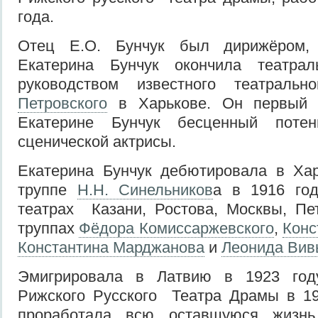
года.
Отец Е.О. Бунчук был дирижёром,
Екатерина Бунчук окончила театра
руководством известного театраль
Петровского
в Харькове. Он первый 
Екатерине Бунчук бесценный потен
сценической актрисы.
Екатерина Бунчук дебютировала в Хар
труппе
Н.Н. Синельников
а в 1916 год
театрах Казани, Ростова, Москвы, Пе
труппах
Фёдора Комиссаржевского
,
Конс
Константина Марджанова
и
Леонида Вив
Эмигрировала в Латвию в 1923 году
Рижского Русского Театра Драмы в 19
проработала всю оставшуюся жизнь