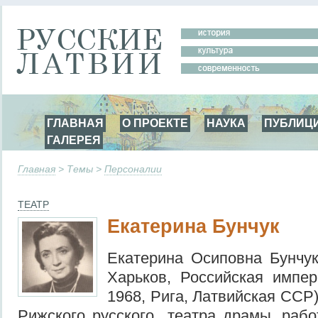
ГЛАВНАЯ
О ПРОЕКТЕ
НАУКА
ПУБЛИЦ
ГАЛЕРЕЯ
Главная
> Темы >
Персоналии
ТЕАТР
Екатерина Бунчук
Екатерина Осиповна Бунчу
Харьков, Российская имп
1968, Рига, Латвийская ССР
Рижского русского театра драмы, рабо