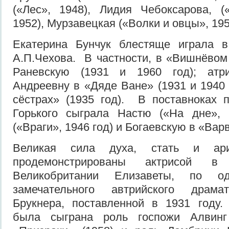
(«Лес», 1948), Лидия Чебоксарова, (
1952), Мурзавецкая («Волки и овцы», 195
Екатерина Бунчук блестяще играла в
А.П.Чехова. В частности, в «Вишнёвом
Раневскую (1931 и 1960 год); атр
Андреевну в «Дяде Ване» (1931 и 1940 
сёстрах» (1935 год). В поставноках 
Горького сыграла Настю («На дне», 
(«Враги», 1946 год) и Богаевскую в «Варв
Великая сила духа, стать и ари
продемонстрированы актрисой в
Великобритании Елизаветы, по од
замечательного автрийского драма
Брукнера, поставленной в 1931 году
была сыграна роль госпожи Алвин