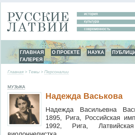
ГЛАВНАЯ
О ПРОЕКТЕ
НАУКА
ПУБЛИЦ
ГАЛЕРЕЯ
Главная
> Темы >
Персоналии
МУЗЫКА
Надежда Васькова
Надежда Васильевна Вась
1895, Рига, Российская им
1992, Рига, Латвийска
виолончелистка.