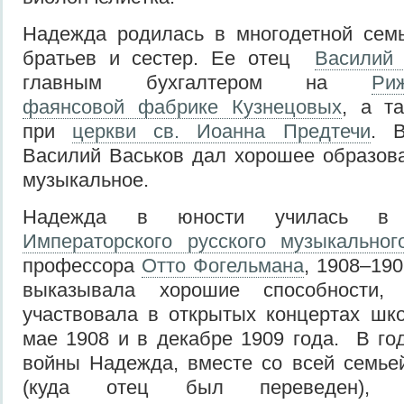
Надежда родилась в многодетной сем
братьев и сестер. Ее отец
Василий 
главным бухгалтером на
Ри
фаянсовой фабрике Кузнецовых
, а т
при
церкви св. Иоанна Предтечи
. 
Василий Васьков дал хорошее образова
музыкальное.
Надежда в юности училась в 
Императорского русского музыкальн
профессора
Отто Фогельмана
, 1908–190
выказывала хорошие способности,
участвовала в открытых концертах шко
мае 1908 и в декабре 1909 года. В г
войны Надежда, вместе со всей семье
(куда отец был переведен), 