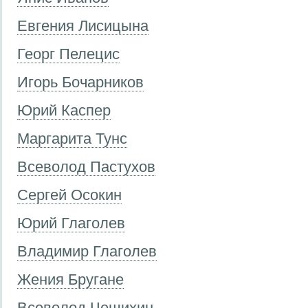
Евгения Лисицына
Георг Пелецис
Игорь Бочарников
Юрий Каспер
Маргарита Тунс
Всеволод Пастухов
Сергей Осокин
Юрий Глаголев
Владимир Глаголев
Жения Бругане
Всеволод Чешихин