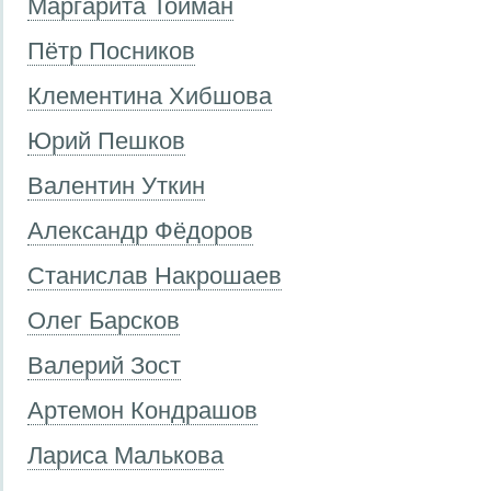
Маргарита Тойман
Пётр Посников
Клементина Хибшова
Юрий Пешков
Валентин Уткин
Александр Фёдоров
Станислав Накрошаев
Олег Барсков
Валерий Зост
Артемон Кондрашов
Лариса Малькова