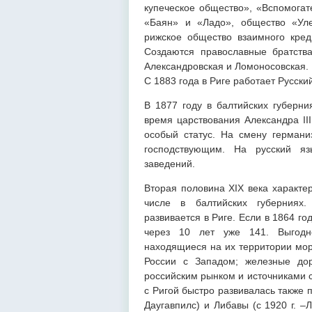
купеческое общество», «Вспомогат
«Баян» и «Ладо», общество «Уле
рижское общество взаимного креди
Создаются православные братства
Александровская и Ломоносовская. 
С 1883 года в Риге работает Русский
В 1877 году в балтийских губерни
время царствования Александра II
особый статус. На смену германи
господствующим. На русский яз
заведений.
Вторая половина XIX века характе
числе в балтийских губерниях
развивается в Риге. Если в 1864 г
через 10 лет уже 141. Выгодно
находящиеся на их территории мор
России с Западом; железные дор
российским рынком и источниками с
с Ригой быстро развивалась также п
Даугавпилс) и Либавы (с 1920 г. 