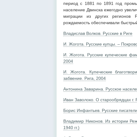
период с 1881 по 1891 год промы
население Двинска ежегодно увелич
миграции из других регионов 
рождаемость обеспечивали быстрый 
Владислав Волков. Русские в Риге
И. Жогота. Русские купцы. – Покров
И. Жогота. Русские купеческие ф
2004
И. Жогота. Купеческие благотво
забвение. Рига, 2004
Антонина Заварина. Русское населе
Иван Заволоко. О старообрядцах г. 
Борис Инфантьев. Русские писатели
Владимир Никонов. Из истории Ре
1940 гг.)