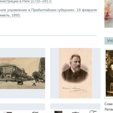
инистрации в Риге (1710–1917)
ом управлении в Прибалтийских губерниях. 19 февраля
Ревель, 1893.
УН
Сове
Латв