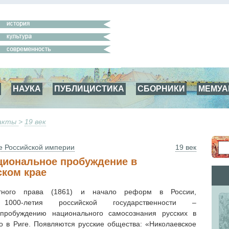
НАУКА
ПУБЛИЦИСТИКА
СБОРНИКИ
МЕМУ
факты
>
19 век
е Российской империи
19 век
циональное пробуждение в
ком крае
тного права (1861) и начало реформ в России,
 1000-летия российской государственности –
 пробуждению национального самосознания русских в
го в Риге. Появляются русские общества: «Николаевское