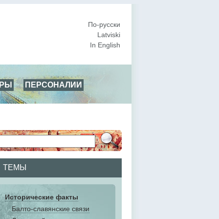
По-русски
Latviski
In English
АРЫ
ПЕРСОНАЛИИ
ТЕМЫ
Исторические факты
Балто-славянские связи