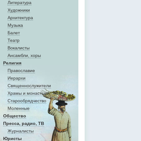
Литература
Художники
Aрхитектура
Музыка
Балет
Театр
Вокалисты
Aнсамбли, хоры
Религия
Православие
Иерархи
Священнослужители
Храмы и монастыри
Старообрядчество
Моленные
Общество
Пресса, радио, ТВ
Журналисты
Юристы