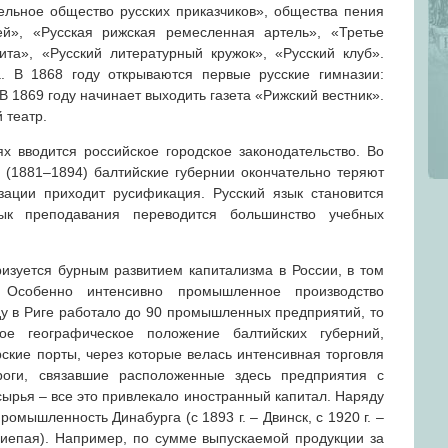
ельное общество русских приказчиков», общества пения
й», «Русская рижская ремесленная артель», «Третье
та», «Русский литературный кружок», «Русский клуб».
. В 1868 году открываются первые русские гимназии:
В 1869 году начинает выходить газета «Рижский вестник».
 театр.
ях вводится российское городское законодательство. Во
I (1881–1894) балтийские губернии окончательно теряют
зации приходит русификация. Русский язык становится
ык преподавания переводится большинство учебных
ризуется бурным развитием капитализма в России, в том
. Особенно интенсивно промышленное производство
оду в Риге работало до 90 промышленных предприятий, то
е географическое положение балтийских губерний,
ские порты, через которые велась интенсивная торговля
оги, связавшие расположенные здесь предприятия с
ырья – все это привлекало иностранный капитал. Наряду
ромышленность Динабурга (с 1893 г. – Двинск, с 1920 г. –
–Лиепая). Например, по сумме выпускаемой продукции за