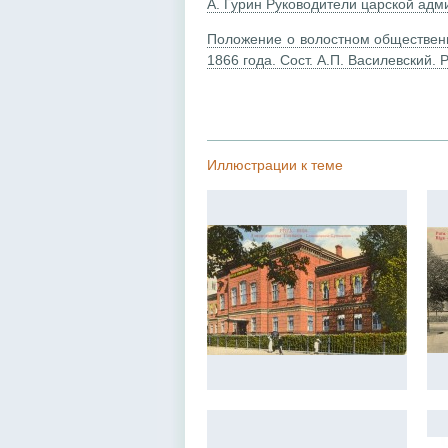
А. Гурин Руководители царской адм
Положение о волостном общественн
1866 года. Сост. А.П. Василевский. 
Иллюстрации к теме