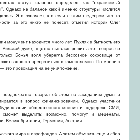
тветах статус колонны определен как "охраняемый
ы". Однако на балансе какой именно структуры числится
далось. Это означает, что если с этим шедевром что–то
ности за это никто не понесет, отметил историк Олег
и монумент находится много лет. Пухляк в бытность его
 Рижской думе, тщетно пытался решить этот вопрос со
 только Божья воля уберегла бесхозное сокровище от
 может запросто превратиться в каменоломню. По мнению
— это провокация на ее уничтожение.
 неоднократно говорил об этом на заседаниях думы и
пирается в вопрос финансировании. Однако участники
и будировании общественного мнения и поддержке СМИ,
 сможет выделить; возможно, помогут и меценаты,
и, Великобритании, Германии, Австрии.
усского мира и еврофондов. А затем объявить еще и сбор