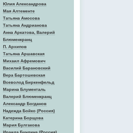
Юлия Александрова
Мая Алтементе
Татьяна Амосова
Татьяна Андрианова
Анна Аркатова, Валерий
Блюменкранц
П. Архипов
Татьяна Аршавская
Михаил Афремович
Василий Барановский
Вера Бартошевская
Всеволод Биркенфельд
Марина Блументаль
Валерий Блюменкранц
Александр Богданов
Надежда Бойко (Россия)
Катерина Борщова
Мария Булгакова
Ираида Бундина (Россия)