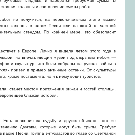
х ручейков, глядишь, и наберется требуемая сумма. В
стояния колонны и составление сметы работ.
работ не получится, на первоначальном этапе можно
енты колонны в парке Песни или на какой–то частной
нительным стендом. По крайней мере, это обезопасит
ествует в Европе. Лично я видела летом этого года в
ольшой, но впечатляющий музей под открытым небом —
фов и скульптур, что были собраны на руинах войны в
ухляк привел в пример античные останки. От скульптуры
о, кроме постамента, но и к нему водят туристов.
ела, станет местом притяжения рижан и гостей столицы.
европейцев близкая история.
 Есть опасения за судьбу и других объектов того же
течению Даугавы, которые могут быть срыты. Требует
 парке Песни, группа энтузиастов во главе со Светланой