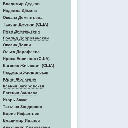
Владимир Дедков
Надежда Дёмина
Оксана Дементьева
Таисия Джолли (США)
Илья Дименштейн
Роальд Добровенский
Оксана Донич
Ольга Дорофеева
Ирина Евсикова (США)
Евгения Жиглевич (США)
Людмила Жилвинская
Юрий Жолкевич
Ксения Загоровская
Евгения Зайцева
Игорь Закке
Татьяна Зандерсон
Борис Инфантьев
Владимир Иванов
Александр Ивановский