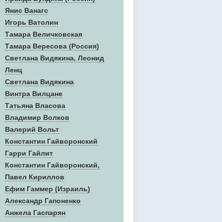
Янис Ванагс
Игорь Ватолин
Тамара Величковская
Тамара Вересова (Россия)
Светлана Видякина, Леонид
Ленц
Светлана Видякина
Винтра Вилцане
Татьяна Власова
Владимир Волков
Валерий Вольт
Константин Гайворонский
Гарри Гайлит
Константин Гайворонский,
Павел Кириллов
Ефим Гаммер (Израиль)
Александр Гапоненко
Анжела Гаспарян