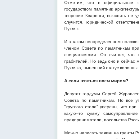
Отметим, что в официальным о
государством памятник архитектур
творение Кваренги, выяснить не у
случится, юридической ответствен
Пухляк.
И в таком неопределенном положени
членом Совета по памятникам при
специалистами. Он считает, что
грабителей. Но ведь оно и сейчас
Пухляка, нынешний статус колонны 
А если взяться всем миром?
Депутат гордумы Сергей Журавлев
Совета по памятникам. Но все у
"круглого стола" уверены, что пр
какую–то сумму самоуправление
предприниматели, посольства Росси
Можно написать заявки на гранты Р