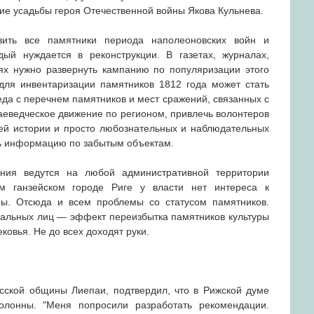
ие усадьбы героя Отечественной войны Якова Кульнева.
ить все памятники периода наполеоновских войн и
дый нуждается в реконструкции. В газетах, журналах,
х нужно развернуть кампанию по популяризации этого
для инвентаризации памятников 1812 года может стать
да с перечнем памятников и мест сражений, связанных с
аеведческое движение по регионом, привлечь волонтеров
ей истории и просто любознательных и наблюдательных
ь информацию по забытым объектам.
ания ведутся на любой административной территории
м ганзейском городе Риге у власти нет интереса к
ры. Отсюда и всем проблемы со статусом памятников.
альных лиц — эффект переизбытка памятников культуры
ковья. Не до всех доходят руки.
сской общины Лиепаи, подтвердил, что в Рижской думе
олонны. "Меня попросили разработать рекомендации.