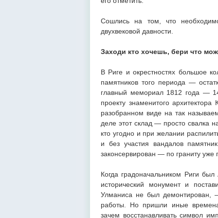
его отметить.
Сошлись на том, что необходим
двухвековой давности.
Заходи кто хочешь, бери что мо
В Риге и окрестностях большое ко
памятников того периода — остат
главный мемориал 1812 года — 14
проекту знаменитого архитектора 
разобранном виде на так называем
деле этот склад — просто свалка н
кто угодно и при желании распилит
и без участия вандалов памятник
законсервирован — по граниту уже
Когда градоначальником Риги был
исторический монумент и постави
Улманиса не был демонтирован, 
работы. Но пришли иные времена
зачем восстанавливать символ им