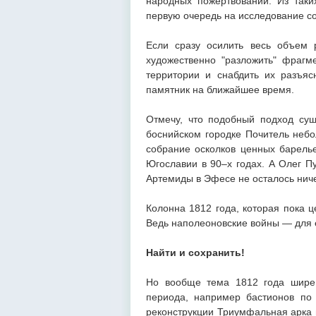
народных пожертвований. Из таки
первую очередь на исследование со
Если сразу осилить весь объем 
художественно "разложить" фрагм
территории и снабдить их разъяс
памятник на ближайшее время.
Отмечу, что подобный подход сущ
боснийском городке Почитель неб
собрание осколков ценных барелье
Югославии в 90–х годах. А Олег П
Артемиды в Эфесе не осталось ничег
Колонна 1812 года, которая пока ц
Ведь наполеоновские войны — для 
Найти и сохранить!
Но вообще тема 1812 года шире.
периода, например бастионов по 
реконструкции Триумфальная арка в