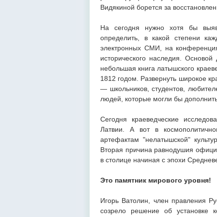
Видякиной борется за восстановлен
На сегодня нужно хотя бы выяв
определить, в какой степени каж
электронных СМИ, на конференция
исторического наследия. Основой 
небольшая книга латышского краеве
1812 годом. Развернуть широкое кр
— школьников, студентов, любител
людей, которые могли бы дополнит
Сегодня краеведческие исследов
Латвии. А вот в космополитично
артефактам "нелатышской" культу
Вторая причина равнодушия офици
в столице начиная с эпохи Средневе
Это памятник мирового уровня!
Игорь Ватолин, член правления Ру
созрело решение об установке к