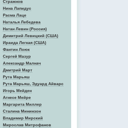
Стражнов
Нина Лапидус
Расма Лаце
Наталья Лебедева
Натан Левин (Россия)
Димитрий Левицкий (США)
Ираида Легкая (США)
Фантин Лоюк
Сергей Мазур
Александр Малнач
Дмитрий Март
Рута Марьяш
Рута Марьяш, Эдуард Айварс
Игорь Мейден
Агнесе Мейре
Маргарита Миллер
Сталина Мининзон
Владимир Мирский
Мирослав Митрофанов