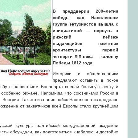
В преддверии 200–летия
победы над Наполеоном
группа энтузиастов вышла с
инициативой — вернуть в
рижский пейзаж
выдающийся памятник
архитектуры первой
четверти ХIХ века — колонну
Победы 1812 года.
Историки и общественники
предлагают оставить в покое
рьбу с нашествием Бонапарта внесли большую лепту и
 особенно рижане. Напомним, что союзниками России в
–Венгрия. Так что изгнание войск Наполеона из пределов
бождение от захватчиков всей Европы стало крупнейшим
сской культуры Балтийской международной академии
исты обсуждали, как подготовиться к юбилею и достойно