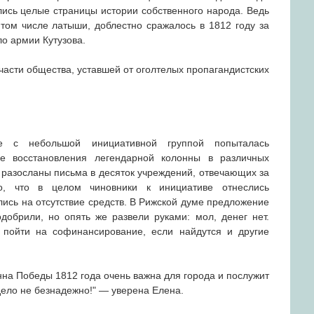
ись целые страницы истории собственного народа. Ведь
 том числе латыши, доблестно сражалось в 1812 году за
ло армии Кутузова.
части общества, уставшей от оголтелых пропагандистских
е с небольшой инициативной группой попыталась
е восстановления легендарной колонны в различных
 разосланы письма в десяток учреждений, отвечающих за
ло, что в целом чиновники к инициативе отнеслись
лись на отсутствие средств. В Рижской думе предложение
одобрили, но опять же развели руками: мол, денег нет.
 пойти на софинансирование, если найдутся и другие
онна Победы 1812 года очень важна для города и послужит
дело не безнадежно!" — уверена Елена.