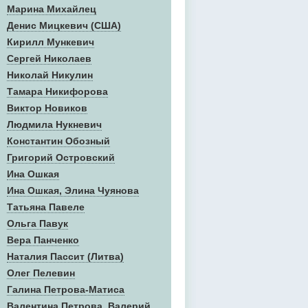
Марина Михайлец
Денис Mицкевич (США)
Кирилл Мункевич
Сергей Николаев
Николай Никулин
Тамара Никифорова
Виктор Новиков
Людмила Нукневич
Константин Обозный
Григорий Островский
Ина Ошкая
Ина Ошкая, Элина Чуянова
Татьяна Павеле
Ольга Павук
Вера Панченко
Наталия Пассит (Литва)
Олег Пелевин
Галина Петрова-Матиса
Валентина Петрова, Валерий