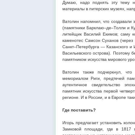
Думаю, надо поднять эту тему н
материалы в питерских музеях, нап
Ватолин напомнил, что создавали 
(памятники Барклаю–де–Толли и Ку
литейщик Василий Екимов; саму к
каменотес Самсон Суханов (через 
Санкт–Петербурга — Казанского и 
Васильевского острова). Поэтому б
памятником искусства мирового уро
Ватолин также подчеркнул, что
мемориалом Риги, предтечей пам
аутентичное свидетельство эпо
памятник искусства первой четверт
регионе. И в России, и в Европе та
Где поставить?
Игорь предлагает установить коло
Замковой площади, где в 1817 г