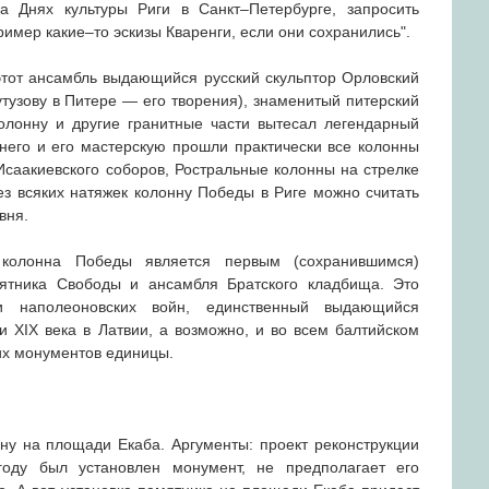
а Днях культуры Риги в Санкт–Петербурге, запросить
ример какие–то эскизы Кваренги, если они сохранились".
этот ансамбль выдающийся русский скульптор Орловский
тузову в Питере — его творения), знаменитый питерский
олонну и другие гранитные части вытесал легендарный
него и его мастерскую прошли практически все колонны
Исаакиевского соборов, Ростральные колонны на стрелке
ез всяких натяжек колонну Победы в Риге можно считать
вня.
 колонна Победы является первым (сохранившимся)
ятника Свободы и ансамбля Братского кладбища. Это
хи наполеоновских войн, единственный выдающийся
и ХIХ века в Латвии, а возможно, и во всем балтийском
ких монументов единицы.
нну на площади Екаба. Аргументы: проект реконструкции
оду был установлен монумент, не предполагает его