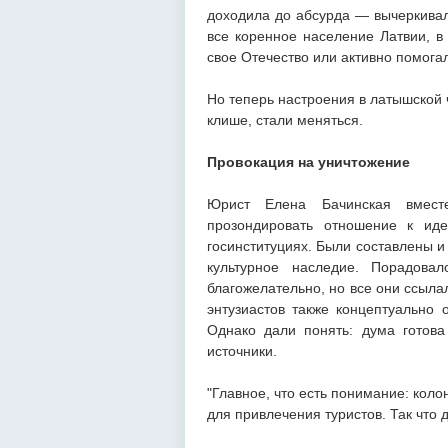
доходила до абсурда — вычеркивал
все коренное население Латвии, в
свое Отечество или активно помога
Но теперь настроения в латышской 
клише, стали меняться.
Провокация на уничтожение
Юрист Елена Бачинская вмест
прозондировать отношение к иде
госинституциях. Были составлены и
культурное наследие. Порадова
благожелательно, но все они ссыла
энтузиастов также концептуально 
Однако дали понять: дума готова
источники.
"Главное, что есть понимание: кол
для привлечения туристов. Так что 