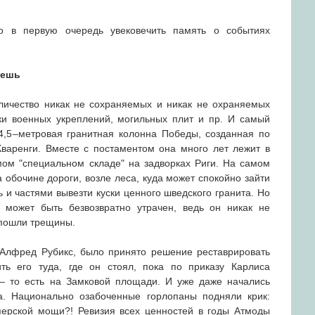
о в первую очередь увековечить память о событиях
жешь
личество никак не сохраняемых и никак не охраняемых
ки военных укреплений, могильных плит и пр. И самый
,5–метровая гранитная колонна Победы, созданная по
Кваренги. Вместе с постаментом она много лет лежит в
ом "специальном складе" на задворках Риги. На самом
а обочине дороги, возле леса, куда может спокойно зайти
ь и частями вывезти куски ценного шведского гранита. Но
 может быть безвозвратно утрачен, ведь он никак не
 пошли трещины.
 Алфред Рубикс, было принято решение реставрировать
ть его туда, где он стоял, пока по приказу Карлиса
— то есть на Замковой площади. И уже даже начались
. Национально озабоченные горлопаны подняли крик:
перской мощи?! Ревизия всех ценностей в годы Атмоды