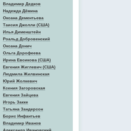
Владимир Дедков
Надежда Дёмина
Оксана Дементьева
Таисия Джолли (США)
Илья Дименштейн
Роальд Добровенский
Оксана Донич
Ольга Дорофеева
Ирина Евсикова (США)
Евгения Жиглевич (США)
Людмила Жилвинская
Юрий Жолкевич
Ксения Загоровская
Евгения Зайцева
Игорь Закке
Татьяна Зандерсон
Борис Инфантьев
Владимир Иванов
Александр Ивановский