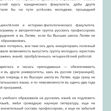
ѣтній курсъ юридическаго факультета, дабы другія
 стали бы на пути успѣховъ молодежи, прошедшей
рехлѣтняя и историко-филологическаго факультета.
ограмму и авторитетная группа русскихъ профессоровъ
трудненія и въ Латвіи, если бы Высшая школа Латвіи не
 образованіемъ.
овсе потерянъ, все-таки онъ даль иниціаторамъ полезный
 давали возможеіость выпустить группу молодыхъ юристовъ
ажемъ знаній, пріобрѣтенныхъ четырехлѣтней работой.
едметахъ и часахъ преподаванья — обезпечиваетъ
и въ другіе университеты, какъ въ русскіе (заграницей),
ую очередь и въ Высшую школу въ Латвіи, куда сразу не
 латышскаго языка, и по невозможности въ одинъ-два года
ой программѣ.
 учебнаго образованія на русскомъ языкѣ не подлежитъ
языкѣ, имѣя громадную научную литературу, еще не
ь значительный составъ профессоровъ, и еще не забытый