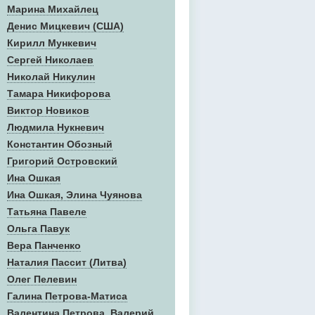
Марина Михайлец
Денис Mицкевич (США)
Кирилл Мункевич
Сергей Николаев
Николай Никулин
Тамара Никифорова
Виктор Новиков
Людмила Нукневич
Константин Обозный
Григорий Островский
Ина Ошкая
Ина Ошкая, Элина Чуянова
Татьяна Павеле
Ольга Павук
Вера Панченко
Наталия Пассит (Литва)
Олег Пелевин
Галина Петрова-Матиса
Валентина Петрова, Валерий