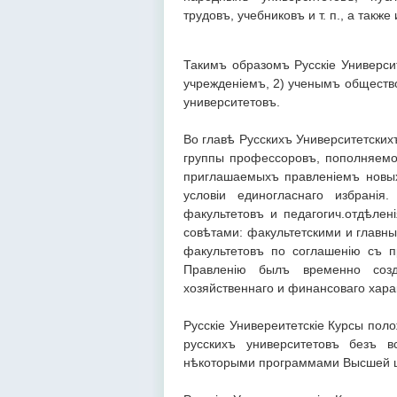
трудовъ, учебниковъ и т. п., а такж
Такимъ образомъ Русскіе Универси
учрежденіемъ, 2) ученымъ обществ
университетовъ.
Во главѣ Русскихъ Университетских
группы профессоровъ, пополняемое
приглашаемыхъ правленіемъ новых
условіи единогласнаго избрані
факультетовъ и педагогич.отдѣлен
совѣтами: факультетскими и главн
факультетовъ по соглашенію съ п
Правленію былъ временно соз
хозяйственнаго и финансоваго хара
Русскіе Универеитетскіе Курсы по
русскихъ университетовъ безъ в
нѣкоторыми программами Высшей ш