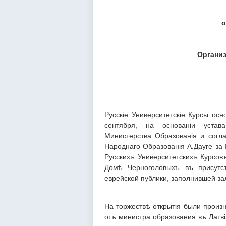
о
Организа
Русскіе Университетскіе Курсы ос
сентября, на основаніи устав
Министерства Образованія и согл
Народнаго Образованія А.Дауге за 
Русскихъ Университетскихъ Курсовъ
Домѣ Черноголовыхъ въ присутст
еврейской публики, заполнившей з
На торжествѣ открытія были произ
отъ министра образования въ Латв