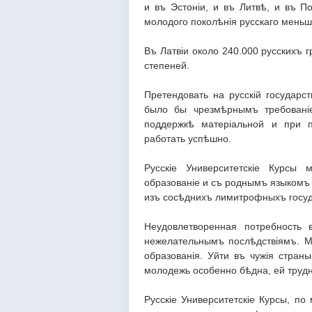
и въ Эстоніи, и въ Литвѣ, и въ 
молодого поколѣнія русскаго меньш
Въ Латвіи около 240.000 русскихъ 
степеней.
Претендовать на русскій государс
было бы чрезмѣрнымъ требованіе
поддержкѣ матеріальной и при п
работать успѣшно.
Русскіе Университетскіе Курсы 
образованіе и съ роднымъ языкомъ
изъ сосѣднихъ лимитрофныхъ госуд
Неудовлетворенная потребность
нежелательнымъ послѣдствіямъ. М
образованія. Уйти въ чужія стран
молодежь особенно бѣдна, ей трудн
Русскіе Университетскіе Курсы, п