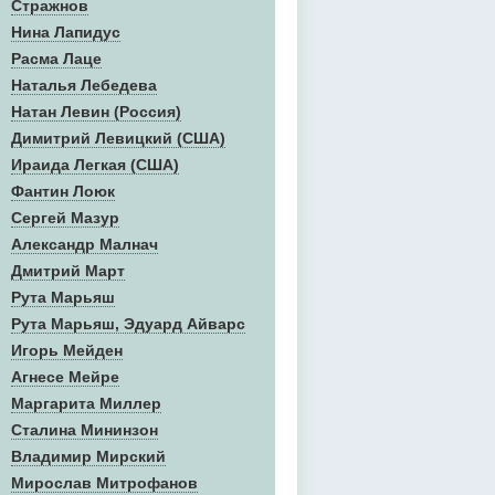
Стражнов
Нина Лапидус
Расма Лаце
Наталья Лебедева
Натан Левин (Россия)
Димитрий Левицкий (США)
Ираида Легкая (США)
Фантин Лоюк
Сергей Мазур
Александр Малнач
Дмитрий Март
Рута Марьяш
Рута Марьяш, Эдуард Айварс
Игорь Мейден
Агнесе Мейре
Маргарита Миллер
Сталина Мининзон
Владимир Мирский
Мирослав Митрофанов