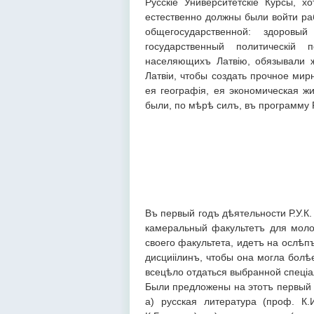
Русскіе Университетскіе Курсы, 
естественно должны были войти ра
общегосударственной: здоров
государственный политическій 
населяющихъ Латвію, обязывали 
Латвіи, чтобы создать прочное мир
ея географія, ея экономическая жи
были, по мѣрѣ силъ, въ программу 
Въ первый годъ дѣятельности Р.У.К
камеральный факультетъ для моло
своего факультета, идетъ на ослѣп
дисциіілинъ, чтобы она могла болѣ
всецѣло отдаться выбранной спеціа
Были предложены на этотъ первый
а) русская литература (проф. К.