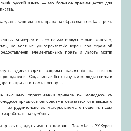
Польшѣ русскій языкъ — это большое преимущество для
инства.
гражданъ. Они имѣютъ право на образованіе всѣхъ трехъ
твенный универеитетъ со всѣми факультетами, конечно,
мъ, но частные университетскіе курсы при скромной
редоставленіи элементарныхъ правъ и льготъ могли
могутъ удовлетворить запросы населенія на высшее
 преподаванія. Сюда могли бы хлынуть и молодыя силы и
арствъ при льготномъ паспортѣ.
 въ высшемъ образо¬вании привела бы молодежь къ
олодежи пришлось бы совсѣмъ отказаться отъ высшаго
ы — затруднительно въ матеріальномъ отношеніи: наша
о заработать на чужбинѣ...
о мѣрѣ силъ, идутъ имъ на помощь. Покамѣстъ Р.У.Курсы