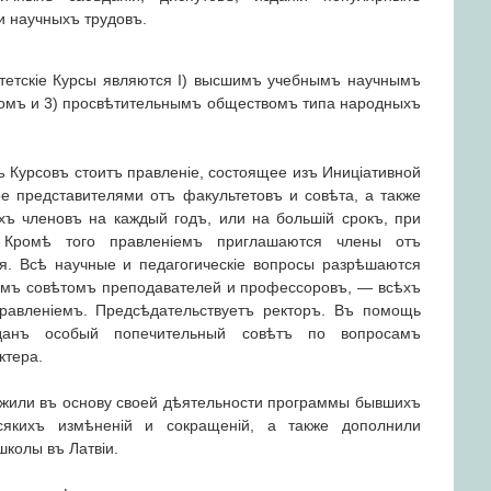
е и научныхъ трудовъ.
тетскіе Курсы являются I) высшимъ учебнымъ научнымъ
омъ и 3) просвѣтительнымъ обществомъ типа народныхъ
ъ Курсовъ стоитъ правленіе, состоящее изъ Иниціативной
 представителями отъ факультетовъ и совѣта, а также
ъ членовъ на каждый годъ, или на большій срокъ, при
я. Кромѣ того правленіемъ приглашаются члены отъ
ія. Всѣ научные и педагогическіе вопросы разрѣшаются
ымъ совѣтомъ преподавателей и профессоровъ, — всѣхъ
равленіемъ. Предсѣдательствуетъ ректоръ. Въ помощь
данъ особый попечительный совѣтъ по вопросамъ
ктера.
ложили въ основу своей дѣятельности программы бывшихъ
сякихъ измѣненій и сокращеній, а также дополнили
колы въ Латвіи.