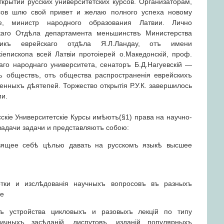
ткрытии русских университетских курсов. Организаторам,
сов шлю свой привет и желаю полного успеха новому
ге, министр народного образования Латвии. Лично
скаго Отдѣла департамента меньшинствъ Министерства
ьникъ еврейскаго отдѣла Я.Л.Ландау, отъ имени
іепископа всей Латвіи протоіерей о.Македонскій, проф.
аго народнаго университета, сенаторъ Б.Д.Нагуевскій —
хъ обществъ, отъ общества распространенія еврейскихъ
венныхъ дѣятепей. Торжество открытія Р.У.К. завершилось
и.
скіе Университетскіе Курсы имѣютъ(§1) права на научно-
задачи задачи и представляютъ собою:
авящее себѣ цѣлью давать на русскомъ языкѣ высшее
тки и изслѣдованія научныхъ вопросовъ въ разныхъ
же
мъ устройства цикловыхъ и разовыхъ лекцій по типу
ичныхъ засѣданій, диспутовъ, изданій популярныхъ