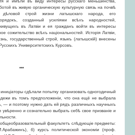
хотя и имѣли въ виду интересы русскаго меньшинства,
ботой въ живую органическую культурную связь на почвѣ
ый дѣловой строй жизни латышскаго народа, его
порядокъ, созданный усиліями всѣхъ народностей,
живущихъ въ Латвіи и ея гражданъ войти въ интересы
ное сожительство всѣхъ національностей. Исторія Латвіи,
знь, государственный строй, языкъ (латышскій) внесены
Русскихъ Университетскихъ Курсовъ.
***
. иниціаторы сдѣлали попытку организовать одногодичный
дежи въ томъ предположеніи, что она ещё не выбрала
ъ, — и поэтому нужно дать ей рядъ различныхъ научныхъ
е увѣренно и сознательно выбрать себѣ свое призваніе и
льности.
 общеобразовательный факультетъ слѣдующіе предметы:
И.Арабажинъ), б) курсъ политической экономіи (проф.