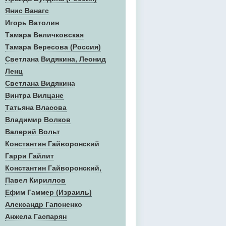
Янис Ванагс
Игорь Ватолин
Тамара Величковская
Тамара Вересова (Россия)
Светлана Видякина, Леонид
Ленц
Светлана Видякина
Винтра Вилцане
Татьяна Власова
Владимир Волков
Валерий Вольт
Константин Гайворонский
Гарри Гайлит
Константин Гайворонский,
Павел Кириллов
Ефим Гаммер (Израиль)
Александр Гапоненко
Анжела Гаспарян