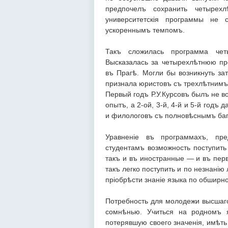
предпочелъ сохранить четырехл
университетскія программы не
ускореннымъ темпомъ.
Такъ сложилась программа четы
Высказалась за четырехлѣтнюю пр
въ Прагѣ. Могли бы возникнуть за
признала юристовъ съ трехлѣтнимъ
Первый годъ Р.У.Курсовъ былъ не в
опытъ, а 2-ой, 3-й, 4-й и 5-й годъ
и филологовъ съ полновѣснымъ баг
Уравненіе въ программахъ, пр
студентамъ возможность поступить 
такъ и въ иностранные — и въ перв
такъ легко поступить и по незнанію
пріобрѣсти знаніе языка по обширн
Потребность для молодежи высшаго
сомнѣнью. Учиться на родномъ 
потерявшую своего значенія, имѣт