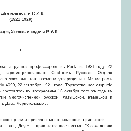
 дѣятельности Р. У. К.
(1921-1926)
ція, Уставъ и задачи Р. У. К.
I.
нованы группой профессоровъ въ Ригѣ, вь 1921 году, 22
а, зарегистрированнаго Совѣтомъ Русскаго Отдѣла
асно законамъ того времени утверждены г. Министромъ
№ 4099, 22 сентября 1921 года. Торжественное открытіе
 состоялось въ воскресенье 16 октября того же года въ
віи многочисленной русской, латышской, нѣмецкой и
алъ Дома Черноголовыхъ.
несены рѣчи и присланы многочисленныя привѣтствія: —
іи — доц. Дауге,— привѣтственное письмо: "К сожалению