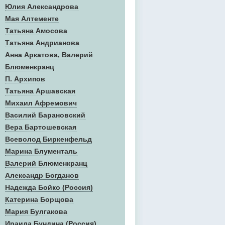
Юлия Александрова
Мая Алтементе
Татьяна Амосова
Татьяна Андрианова
Анна Аркатова, Валерий
Блюменкранц
П. Архипов
Татьяна Аршавская
Михаил Афремович
Василий Барановский
Вера Бартошевская
Всеволод Биркенфельд
Марина Блументаль
Валерий Блюменкранц
Александр Богданов
Надежда Бойко (Россия)
Катерина Борщова
Мария Булгакова
Ираида Бундина (Россия)