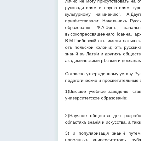
лично не могу присутствовать на о
руководителям и слушателям кур
культурному начинанию". А.Дау
привѣтствовали: Начальникъ Рус
образованія Ф.А.Эрнъ, начал
высокопреосвященнаго Іоанна, арх
В.М.Грибовскій отъ имени латышск
отъ польской колоніи; отъ русски
знаній въ Латвіи и другихъ общест
академическими рѣчами и докладам
Согласно утвержденному уставу Рус
педагогические и просветительные 
1)Высшее учебное заведеніе, ст
университетское образованіе;
2)Научное общество для разрабо
областяхъ знанія и искусства, а так
3) и популяризація знаній путе
народныхъ университетовъ, публ