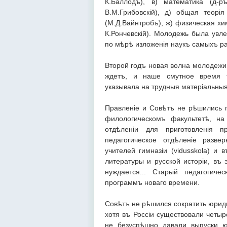
К.Баллодъ), в) математика (д-р
В.М.Грибовскій), д) общая теорі
(М.Д.Вайнтробъ), ж) физическая хи
К.Рончевскій). Молодежь была увл
по мѣрѣ изложенія наукъ самыхъ ра
Второй годъ новая волна молодежи
ждетъ, и наше смутное время т
указывала на трудныя матеріальныя
Правленіе и Совѣтъ не рѣшились п
филологическомъ факультетѣ, на
отдѣленіи для приготовленія 
педагогическое отдѣленіе развер
учителей гимназіи (vidusskola) и 
литературы и русской исторіи, въ
нуждается... Старый педагогиче
программъ новаго времени.
Совѣтъ не рѣшился сократить юриди
хотя въ Россіи существовали четыр
не безуспѣшно давали выпуски ю