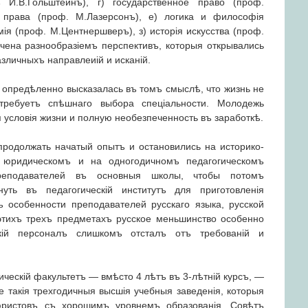
ъ И.В.Гольштейнъ), г) государственное право (проф.
я права (проф. М.Лазерсонъ), е) логика и философія
мія (проф. М.Центнершверъ), з) исторія искусства (проф.
ечена разнообразіемъ перспективъ, которыя открывались
зличныхъ направлеиій и исканій.
 опредѣленно высказалась въ томъ смыслѣ, что жизнь не
ребуетъ спѣшнаго выбора спеціальности. Молодежь
 условія жизни и полную необезпеченность въ заработкѣ.
родолжать начатый опытъ и остановились на историко-
 юридическомъ и на одногодичномъ педагогическомъ
преподавателей въ основныя школы, чтобы потомъ
нуть въ педагогическій институтъ для приготовленія
въ особенности преподавателей русскаго языка, русской
 этихъ трехъ предметахъ русское меньшинство особенно
скій персоналъ слишкомъ отсталъ отъ требованій и
ческій факультетъ — вмѣсто 4 лѣтъ въ 3-лѣтній курсъ, —
е такія трехгодичныя высшія учебныя заведенія, которыя
ристовъ съ хорошимъ уровнемъ образованія. Совѣтъ